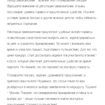
Выбор авиакомпании – важный этап планирования поездки.
Обращайте внимание на репутацию авиакомпании, отзывы
пассажиров, уровень сервиса и предлагаемые удобства. Изучите
условия провоза багажа и другие важные детали, чтобы избежать
неприятных сюрпризов.
Некоторые авиакомпании предлагают удобные онлайн-сервисы,
позволяющие самостоятельно выбрать место, зарегистрироваться
на рейс и управлять бронированием. Это может сэкономить вам
время и упростить процесс подготовки к путешествию. Для тех, кто
ценит комфорт, стоит рассмотреть вариант покупки билета в бизнес-
классе, который обеспечит дополнительные удобства во время
перелета. Но помните, что это повлияет на итоговую стоимость.
Планируйте поездку заранее, сравнивайте предложения, и
приятного вам полета! Надеемся, эта статья помогла вам
разобраться в нюансах выбора авиабилетов по маршруту Ташкент
– Москва. Помните, что своевременное бронирование и гибкость в
выборе дат – ваши лучшие союзники в поиске выгодных
предложений. Удачного путешествия!