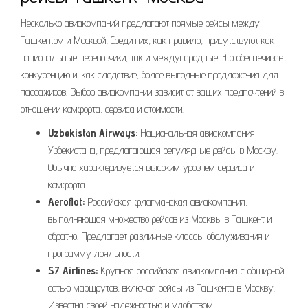
Несколько авиакомпаний предлагают прямые рейсы между
Ташкентом и Москвой. Среди них, как правило, присутствуют как
национальные перевозчики, так и международные. Это обеспечивает
конкуренцию и, как следствие, более выгодные предложения для
пассажиров. Выбор авиакомпании зависит от ваших предпочтений в
отношении комфорта, сервиса и стоимости.
Uzbekistan Airways:
Национальная авиакомпания
Узбекистана, предлагающая регулярные рейсы в Москву.
Обычно характеризуется высоким уровнем сервиса и
комфорта.
Aeroflot:
Российская флагманская авиакомпания,
выполняющая множество рейсов из Москвы в Ташкент и
обратно. Предлагает различные классы обслуживания и
программу лояльности.
S7 Airlines:
Крупная российская авиакомпания с обширной
сетью маршрутов, включая рейсы из Ташкента в Москву.
Известна своей надежностью и удобством.