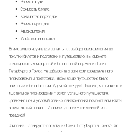
Время в пути.
Стоимость билета.
Количество пересадок.
Время пересадок.
Авиакомпания.
Удобство аэропортов.
Внимательно изучив все аспекты, от выбора авиакомпании до
покупки билетов и подготовки к путешествию, вы сможете
спланировать комфортный и безопасный перелет из Санкт-
Петербурга в Томск. Не забывайте о важности своевременного
планирования и подготовки, чтобы ваше путешествие было
приятным и беззаботным. Удачной поездки! Помните, что гибкость и
тщательное планирование – залог успешного путешествия.
Сравнение цен и условий разных авиакомпаний поможет вам найти
оптимальный вариант. И самое главное – наслаждайтесь
поездкой!
Описание: Планируете поездку из Санкт-Петербурга в Томск? Эта