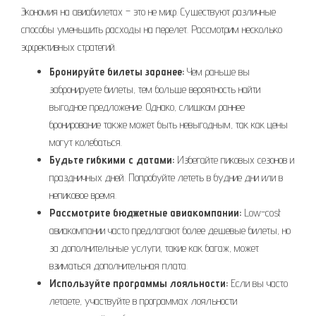
Экономия на авиабилетах – это не миф. Существуют различные
способы уменьшить расходы на перелет. Рассмотрим несколько
эффективных стратегий.
Бронируйте билеты заранее:
Чем раньше вы
забронируете билеты, тем больше вероятность найти
выгодное предложение. Однако, слишком раннее
бронирование также может быть невыгодным, так как цены
могут колебаться.
Будьте гибкими с датами:
Избегайте пиковых сезонов и
праздничных дней. Попробуйте лететь в будние дни или в
непиковое время.
Рассмотрите бюджетные авиакомпании:
Low-cost
авиакомпании часто предлагают более дешевые билеты, но
за дополнительные услуги, такие как багаж, может
взиматься дополнительная плата.
Используйте программы лояльности:
Если вы часто
летаете, участвуйте в программах лояльности