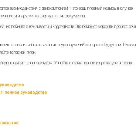
тапов взаимодействия с авиакомпанией – это ваш главный козырь в случае
ы переписки и другие подтверждающие документы.
й, но помните о вежливости и корректности. Это поможет ускорить процесс ре
билета позволит избежать многих недоразумений и споров в будущем. Планир
мейте запасной план.
беда в связи с коронавирусом. Узнайте о своих правах и процедуре возврата.
руководство
г: полное руководство
оводство