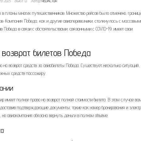
та 2025
Выкл.
Автор
REDACTOR
 в планы многих путешественников. Множество рейсов было отменено, границ
ов. Компания Победа, как и другие авиаперевозчики, столкнулась с массовым
в Победа в связи с обстоятельствами, связанными с COVID-19, имеет свои
 возврат билетов Победа
о на возврат средств за авиабилеты Победа. Существует несколько ситуаций, 
ежных средств пассажиру.
пании
р имеет полное право на возврат полной стоимости билета. В этом случае ва
доставив подтверждающие документы, такие как номер бронирования и элект
я, но авиакомпания обязана вернуть деньги в полном объеме.
са