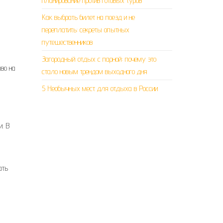
планирование против готовых туров
Как выбрать билет на поезд и не
переплатить: секреты опытных
путешественников
Загородный отдых с парной: почему это
аво на
стало новым трендом выходного дня
5 Необычных мест для отдыха в России
и. В
ать