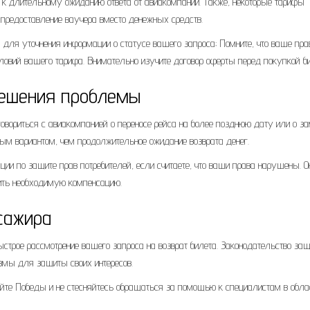
ы к длительному ожиданию ответа от авиакомпании. Также, некоторые тарифы
 предоставление ваучера вместо денежных средств.
для уточнения информации о статусе вашего запроса; Помните, что ваше пра
условий вашего тарифа. Внимательно изучите договор оферты перед покупкой би
решения проблемы
говориться с авиакомпанией о переносе рейса на более позднюю дату или о з
ым вариантом, чем продолжительное ожидание возврата денег.
ции по защите прав потребителей, если считаете, что ваши права нарушены. О
ить необходимую компенсацию.
сажира
ыстрое рассмотрение вашего запроса на возврат билета. Законодательство за
змы для защиты своих интересов.
йте Победы и не стесняйтесь обращаться за помощью к специалистам в обла