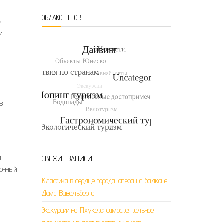
ОБЛАКО ТЕГОВ
ы
и
в
м
СВЕЖИЕ ЗАПИСИ
ронный
Классика в сердце города: опера на балконе
Дома Вавельберга
Экскурсии на Пхукете: самостоятельное