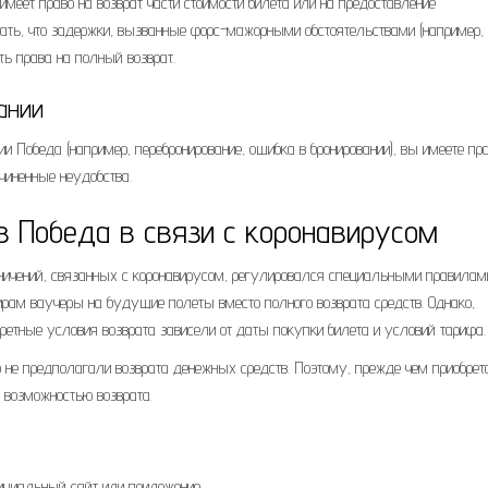
имеет право на возврат части стоимости билета или на предоставление
мать, что задержки, вызванные форс-мажорными обстоятельствами (например,
ь права на полный возврат.
ании
и Победа (например, перебронирование, ошибка в бронировании), вы имеете пр
ичиненные неудобства.
в Победа в связи с коронавирусом
аничений, связанных с коронавирусом, регулировался специальными правилам
ам ваучеры на будущие полеты вместо полного возврата средств. Однако,
кретные условия возврата зависели от даты покупки билета и условий тарифа.
 не предполагали возврата денежных средств. Поэтому, прежде чем приобрет
 возможностью возврата.
ициальный сайт или приложение.