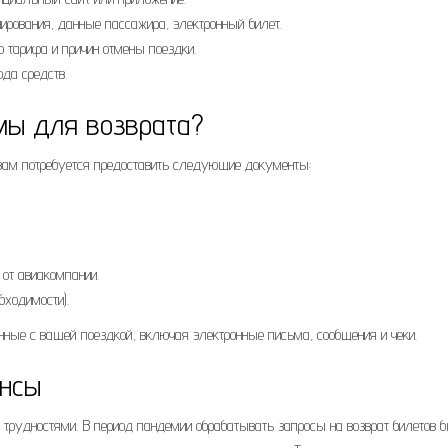
ирования, данные пассажира, электронный билет.
о тарифа и причин отмены поездки.
да средств.
мы для возврата?
вам потребуется предоставить следующие документы:
от авиакомпании.
бходимости).
ные с вашей поездкой, включая электронные письма, сообщения и чеки.
ансы
 трудностями. В период пандемии обрабатывать запросы на возврат билетов 