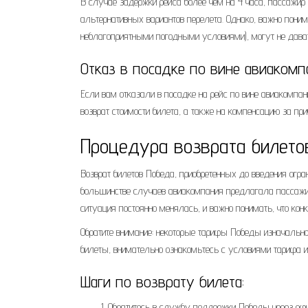
В случае задержки рейса более чем на 4 часа, пассажир 
альтернативных вариантов перелета. Однако, важно пони
неблагоприятными погодными условиями), могут не дават
Отказ в посадке по вине авиакомп
Если вам отказали в посадке на рейс по вине авиакомпани
возврат стоимости билета, а также на компенсацию за пр
Процедура возврата билето
Возврат билетов Победа, приобретенных до введения огр
большинстве случаев авиакомпания предлагала пассажир
ситуация постоянно менялась, и важно понимать, что кон
Обратите внимание: некоторые тарифы Победы изначально
билеты, внимательно ознакомьтесь с условиями тарифа и
Шаги по возврату билета:
Обратитесь в службу поддержки Победы через оф