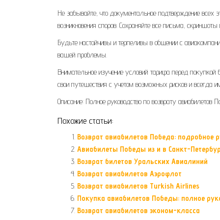
Не забывайте, что документальное подтверждение всех э
возникновения споров. Сохраняйте все письма, скриншот
Будьте настойчивы и терпеливы в общении с авиакомпание
вашей проблемы.
Внимательное изучение условий тарифа перед покупкой 
свои путешествия с учетом возможных рисков и всегда и
Описание: Полное руководство по возврату авиабилетов По
Похожие статьи:
Возврат авиабилетов Победа: подробное 
Авиабилеты Победы из и в Санкт-Петербур
Возврат билетов Уральских Авиалиний
Возврат авиабилетов Аэрофлот
Возврат авиабилетов Turkish Airlines
Покупка авиабилетов Победы: полное рук
Возврат авиабилетов эконом-класса