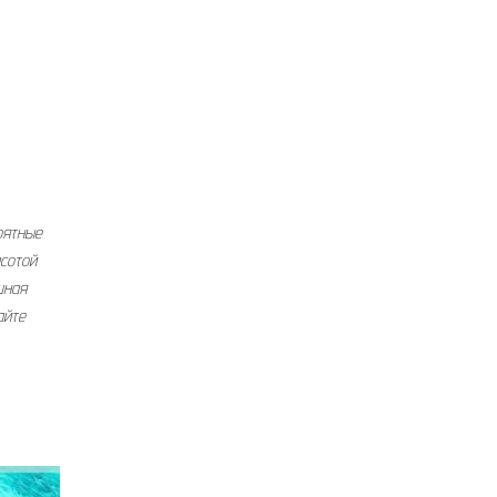
оятные
сотой
шная
айте