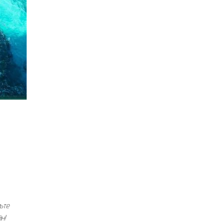
ьте
н!