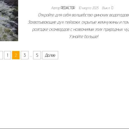
Автор
REDACTOR
10 марта 2025
Выкл.
Откройте для себя волшебство финских водопадов!
Захватывающие дух пейзажи, скрытые жемчужины и по
разгадке сканвордов с названиями этих природных чуд
Узнайте больше!
д
1
2
3
…
5
Далее