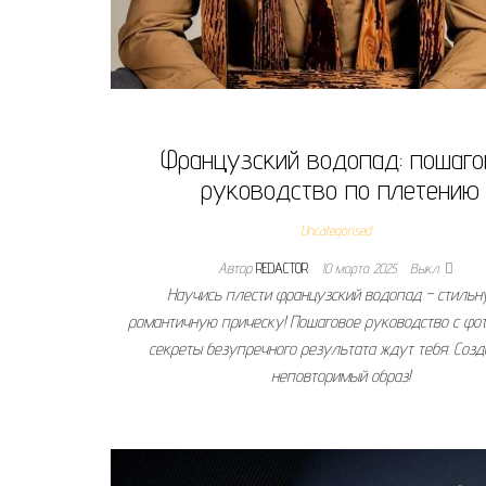
Французский водопад: пошаго
руководство по плетению
Uncategorised
Автор
REDACTOR
10 марта 2025
Выкл.
Научись плести французский водопад – стильн
романтичную прическу! Пошаговое руководство с фот
секреты безупречного результата ждут тебя. Созд
неповторимый образ!