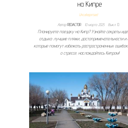
на Кипре
Uncategorised
Автор
REDACTOR
10 марта 2025
Выкл.
Планируете поездку на Кипр? Узнайте секреты ид
отдыха: лучшие пляжи, достопримечательности и 
которые помогут избежать распространенных ошибок
о стрессе, наслаждайтесь Кипром!