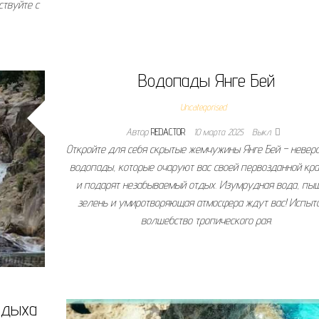
ствуйте с
Водопады Янге Бей
Uncategorised
Автор
REDACTOR
10 марта 2025
Выкл.
Откройте для себя скрытые жемчужины Янге Бей – невер
водопады, которые очаруют вас своей первозданной кра
и подарят незабываемый отдых. Изумрудная вода, пы
зелень и умиротворяющая атмосфера ждут вас! Испыт
волшебство тропического рая.
тдыха