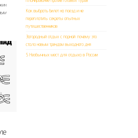
планирование против готовых туров
жин.
Как выбрать билет на поезд и не
мым
переплатить: секреты опытных
путешественников
Загородный отдых с парной: почему это
стало новым трендом выходного дня
5 Необычных мест для отдыха в России
ле