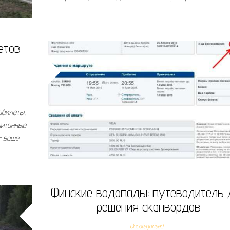
етов
абилеты,
читанные
– ваше
Финские водопады: путеводитель 
решения сканвордов
Uncategorised