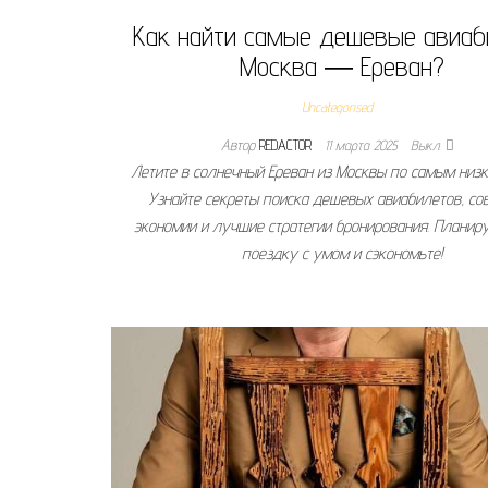
Как найти самые дешевые авиа
Москва ― Ереван?
Uncategorised
Автор
REDACTOR
11 марта 2025
Выкл.
Летите в солнечный Ереван из Москвы по самым низк
Узнайте секреты поиска дешевых авиабилетов, со
экономии и лучшие стратегии бронирования. Планир
поездку с умом и сэкономьте!