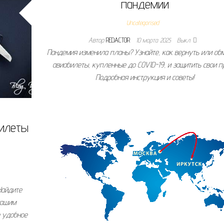
пандемии
Uncategorised
Автор
REDACTOR
10 марта 2025
Выкл.
Пандемия изменила планы? Узнайте, как вернуть или об
авиабилеты, купленные до COVID-19, и защитить свои п
Подробная инструкция и советы!
билеты
Найдите
нашим
е удобное