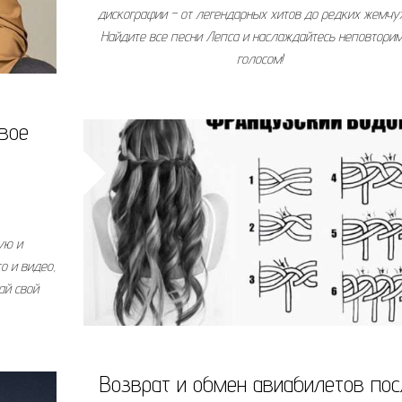
дискографии – от легендарных хитов до редких жемчу
Найдите все песни Лепса и наслаждайтесь неповтори
голосом!
вое
ую и
о и видео,
ай свой
Возврат и обмен авиабилетов пос