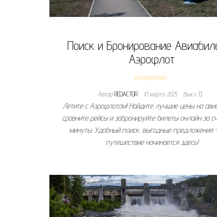
Поиск и Бронирование Авиабил
Аэрофлот
Uncategorised
Автор
REDACTOR
10 марта 2025
Выкл.
Летите с Аэрофлотом! Найдите лучшие цены на ави
сравните рейсы и забронируйте билеты онлайн за с
минуты. Удобный поиск, выгодные предложения 
путешествие начинается здесь!