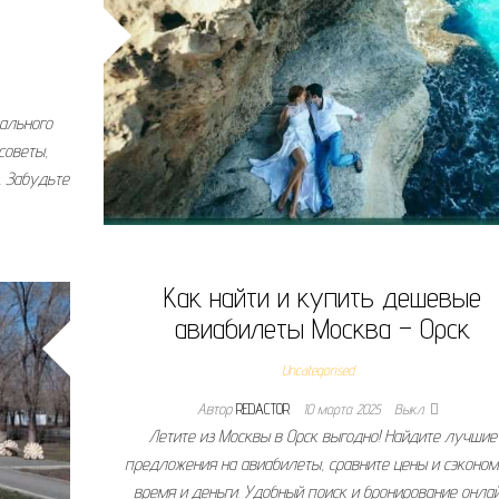
еального
советы,
. Забудьте
Как найти и купить дешевые
авиабилеты Москва – Орск
Uncategorised
Автор
REDACTOR
10 марта 2025
Выкл.
Летите из Москвы в Орск выгодно! Найдите лучшие
предложения на авиабилеты, сравните цены и сэконом
время и деньги. Удобный поиск и бронирование онлай