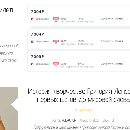
билеты
им ценам!
веты по
уйте свою
История творчества Григория Лепса
первых шагов до мировой слав
Uncategorised
Автор
REDACTOR
11 марта 2025
Выкл.
Погрузитесь в мир музыки Григория Лепса! Полный об