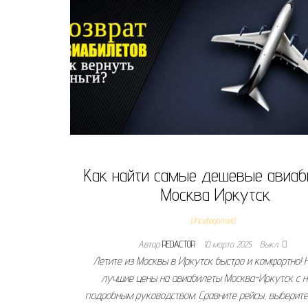
Как найти самые дешевые авиа
Москва Иркутск
Uncategorised
Автор
REDACTOR
10 марта 2025
Выкл.
Летите из Москвы в Иркутск быстро и комфортно! 
лучшие цены на авиабилеты Москва-Иркутск с 
подробным руководством. Сравните рейсы, выберит