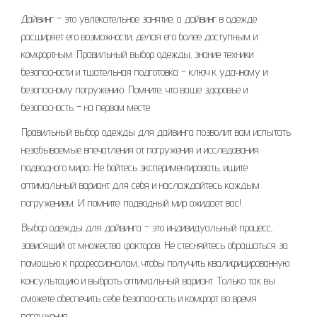
Дайвинг – это увлекательное занятие‚ а дайвинг в одежде
расширяет его возможности‚ делая его более доступным и
комфортным. Правильный выбор одежды‚ знание техники
безопасности и тщательная подготовка – ключ к удачному и
безопасному погружению. Помните‚ что ваше здоровье и
безопасность – на первом месте.
Правильный выбор одежды для дайвинга позволит вам испытать
незабываемые впечатления от погружения и исследования
подводного мира; Не бойтесь экспериментировать‚ ищите
оптимальный вариант для себя и наслаждайтесь каждым
погружением. И помните: подводный мир ожидает вас!
Выбор одежды для дайвинга – это индивидуальный процесс‚
зависящий от множества факторов. Не стесняйтесь обращаться за
помощью к профессионалам‚ чтобы получить квалифицированную
консультацию и выбрать оптимальный вариант. Только так вы
сможете обеспечить себе безопасность и комфорт во время
погружения.