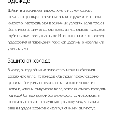
одежде
Дайвинг в специальном гидрокостюме или сухом костюме
значительно расширяет временные рамки погружения и позволяет
комфортно чувствовать себя в различных условиях. Более того‚ он
обеспечивает защиту от холода‚ позволяя исследовать подводные
глубины даже в холодных водах. И наконец‚ специальная одежда
предохраняет от повреждений‚ таких как царапины о кораллы или
уколы медуз.
Защита от холода
В холодной воде обычный гидрокостюм может не обеспечить
достаточного тепла‚ что приводит к быстрому переохлаждению
организма. Специальные гидрокостюмы изготавливаются из
неопрена‚ который задерживает тепло‚ позволяя дайверу проводить
под водой больше времени без дискомфорта. Сухие костюмы‚ в
свою очередь‚ создают воздушную прослойку между телом и
внешней средой‚ эффективно изолируя от низких температур.