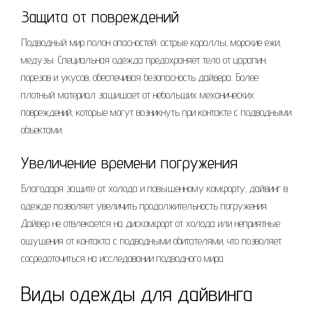
Защита от повреждений
Подводный мир полон опасностей: острые кораллы‚ морские ежи‚
медузы. Специальная одежда предохраняет тело от царапин‚
порезов и укусов‚ обеспечивая безопасность дайвера. Более
плотный материал защищает от небольших механических
повреждений‚ которые могут возникнуть при контакте с подводными
объектами.
Увеличение времени погружения
Благодаря защите от холода и повышенному комфорту‚ дайвинг в
одежде позволяет увеличить продолжительность погружения.
Дайвер не отвлекается на дискомфорт от холода или неприятные
ощущения от контакта с подводными обитателями‚ что позволяет
сосредоточиться на исследовании подводного мира.
Виды одежды для дайвинга