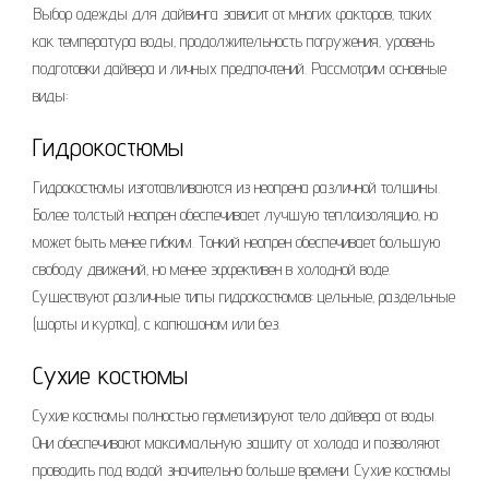
Выбор одежды для дайвинга зависит от многих факторов‚ таких
как температура воды‚ продолжительность погружения‚ уровень
подготовки дайвера и личных предпочтений. Рассмотрим основные
виды:
Гидрокостюмы
Гидрокостюмы изготавливаются из неопрена различной толщины.
Более толстый неопрен обеспечивает лучшую теплоизоляцию‚ но
может быть менее гибким. Тонкий неопрен обеспечивает большую
свободу движений‚ но менее эффективен в холодной воде.
Существуют различные типы гидрокостюмов: цельные‚ раздельные
(шорты и куртка)‚ с капюшоном или без.
Сухие костюмы
Сухие костюмы полностью герметизируют тело дайвера от воды.
Они обеспечивают максимальную защиту от холода и позволяют
проводить под водой значительно больше времени. Сухие костюмы