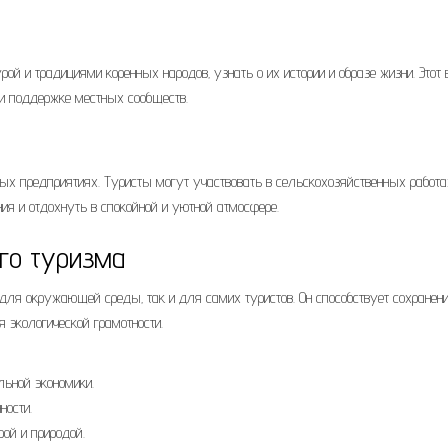
ой и традициями коренных народов‚ узнать о их истории и образе жизни. Этот 
 и поддержке местных сообществ.
ых предприятиях. Туристы могут участвовать в сельскохозяйственных работа
ия и отдохнуть в спокойной и уютной атмосфере.
го туризма
для окружающей среды‚ так и для самих туристов. Он способствует сохранен
 экологической грамотности.
льной экономики.
ности.
ой и природой.