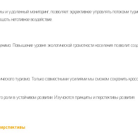
емы и удаленный мониторинг‚ позволяет эффективнее управлять потоками турис
щать негативное воздействие.
ценима. Повышение уровня экологической грамотности населения позволит соз
огического туризма. Только совместными усилиями мы сможем сохранить крас
го роли в устойчивом развитии. Изучаются принципы и перспективы развития
перспективы