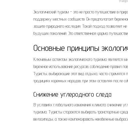
9 мар
Экологический туризм – это не просто путешествие в пр
поддержку местных сообществ. Он предполагает бережное
защите природного наследия. Такой подход позволяет не 
будущих поколений. Это ответственная форма путешествий
Основные принципы экологи
Ключевым аспектом экологического туризма является ми
бережное использование ресурсов‚ соблюдение правил п
Туристы‚ выбирающие этот вид отдыха‚ часто стремятся 
традициях коренных народов‚ при этом оставляя после с
Снижение углеродного следа
В условиях глобального изменения климата снижение угле
туризма. Туристы стараются выбирать транспортные сред
велосипеды‚ а также компенсировать неизбежные выброс