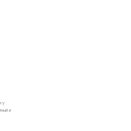
и у
тный и