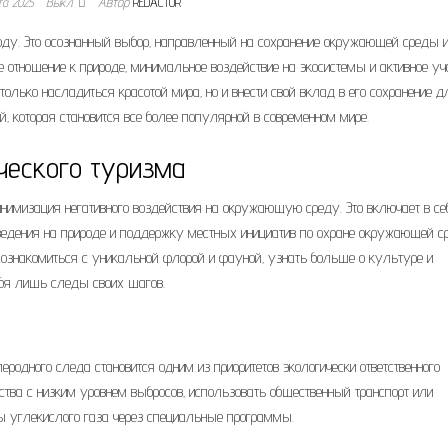
та 2025
Выкл.
Автор
REDACTOR
ироду. Это осознанный выбор‚ направленный на сохранение окружающей среды 
 отношение к природе‚ минимальное воздействие на экосистемы и активное уч
только насладиться красотой мира‚ но и внести свой вклад в его сохранение д
‚ которая становится все более популярной в современном мире.
ческого туризма
нимизация негативного воздействия на окружающую среду. Это включает в се
оведения на природе и поддержку местных инициатив по охране окружающей с
познакомиться с уникальной флорой и фауной‚ узнать больше о культуре и
ебя лишь следы своих шагов.
родного следа становится одним из приоритетов экологически ответственного
ства с низким уровнем выбросов‚ использовать общественный транспорт или
ы углекислого газа через специальные программы.