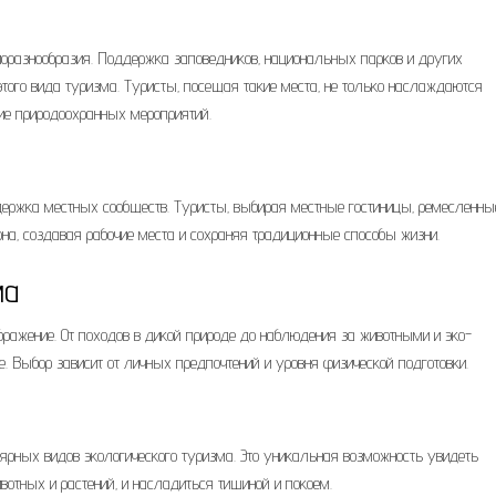
биоразнообразия. Поддержка заповедников‚ национальных парков и других
ого вида туризма. Туристы‚ посещая такие места‚ не только наслаждаются
ние природоохранных мероприятий.
ержка местных сообществ. Туристы‚ выбирая местные гостиницы‚ ремесленны
она‚ создавая рабочие места и сохраняя традиционные способы жизни.
ма
бражение. От походов в дикой природе до наблюдения за животными и эко-
. Выбор зависит от личных предпочтений и уровня физической подготовки.
рных видов экологического туризма. Это уникальная возможность увидеть
отных и растений‚ и насладиться тишиной и покоем.