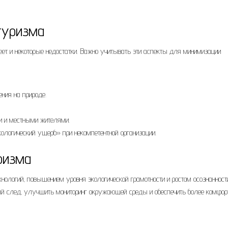
туризма
еет и некоторые недостатки. Важно учитывать эти аспекты для минимизации
ния на природе.
и и местными жителями.
ологический ущерб» при некомпетентной организации.
ризма
нологий‚ повышением уровня экологической грамотности и ростом осознанност
ный след‚ улучшить мониторинг окружающей среды и обеспечить более комфор