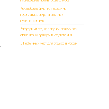
планирование против готовых туров
Как выбрать билет на поезд и не
переплатить: секреты опытных
путешественников
Загородный отдых с парной: почему это
стало новым трендом выходного дня
5 Необычных мест для отдыха в России
е