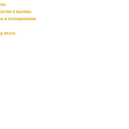
опы
щества и вызовы
ты и планирование
ир вкуса