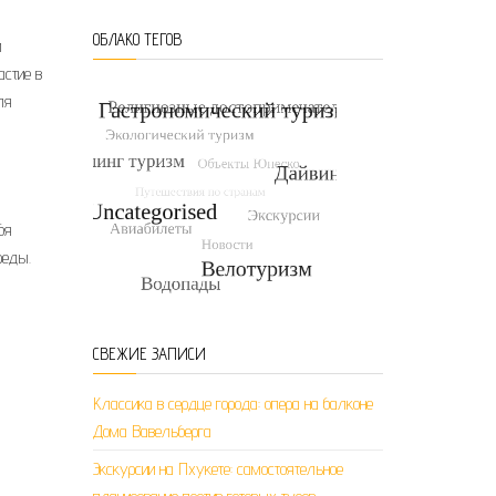
ОБЛАКО ТЕГОВ
и
астие в
ля
бя
реды.
СВЕЖИЕ ЗАПИСИ
Классика в сердце города: опера на балконе
Дома Вавельберга
Экскурсии на Пхукете: самостоятельное