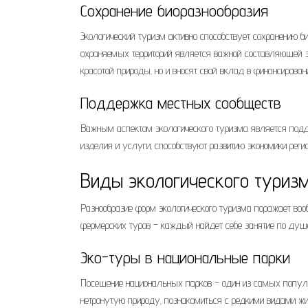
Сохранение биоразнообразия
Экологический туризм активно способствует сохранению 
охраняемых территорий является важной составляющей эт
красотой природы‚ но и вносят свой вклад в финансирова
Поддержка местных сообществ
Важным аспектом экологического туризма является подд
изделия и услуги‚ способствуют развитию экономики реги
Виды экологического туриз
Разнообразие форм экологического туризма поражает воо
фермерских туров – каждый найдет себе занятие по душе
Эко-туры в национальные парки
Посещение национальных парков – один из самых популя
нетронутую природу‚ познакомиться с редкими видами жив