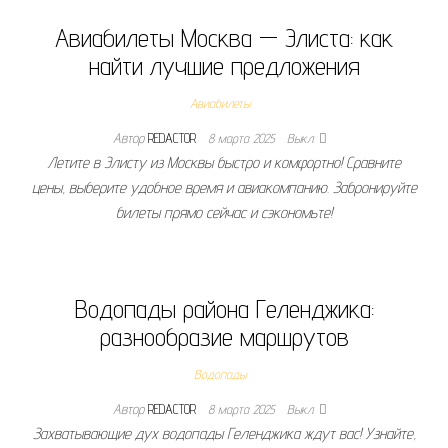
Авиабилеты Москва — Элиста: как
найти лучшие предложения
Авиабилеты
Автор
REDACTOR
8 марта 2025
Выкл.
Летите в Элисту из Москвы быстро и комфортно! Сравните
цены, выберите удобное время и авиакомпанию. Забронируйте
билеты прямо сейчас и сэкономьте!
Водопады района Геленджика:
разнообразие маршрутов
Водопады
Автор
REDACTOR
8 марта 2025
Выкл.
Захватывающие дух водопады Геленджика ждут вас! Узнайте,