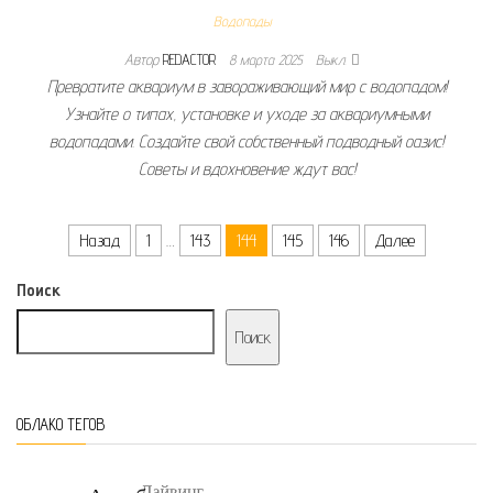
Водопады
Автор
REDACTOR
8 марта 2025
Выкл.
Превратите аквариум в завораживающий мир с водопадом!
Узнайте о типах, установке и уходе за аквариумными
водопадами. Создайте свой собственный подводный оазис!
Советы и вдохновение ждут вас!
Пагинация записей
Назад
1
…
143
144
145
146
Далее
Поиск
Поиск
ОБЛАКО ТЕГОВ