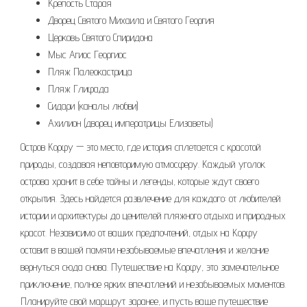
Крепость Старая
Дворец Святого Михаила и Святого Георгия
Церковь Святого Спиридона
Мыс Агиос Георгиос
Пляж Палеокастрица
Пляж Глифада
Сидари (каналы любви)
Ахилион (дворец императрицы Елизаветы)
Остров Корфу — это место, где история сплетается с красотой
природы, создавая неповторимую атмосферу. Каждый уголок
острова хранит в себе тайны и легенды, которые ждут своего
открытия. Здесь найдется развлечение для каждого: от любителей
истории и архитектуры до ценителей пляжного отдыха и природных
красот. Независимо от ваших предпочтений, отдых на Корфу
оставит в вашей памяти незабываемые впечатления и желание
вернуться сюда снова. Путешествие на Корфу, это замечательное
приключение, полное ярких впечатлений и незабываемых моментов.
Планируйте свой маршрут заранее, и пусть ваше путешествие