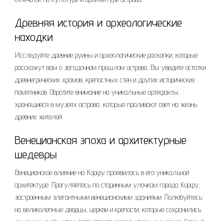
Древняя история и археологические
находки
Исследуйте древние руины и археологические раскопки, которые
расскажут вам о загадочном прошлом острова. Вы увидите остатки
древнегреческих храмов, крепостных стен и других исторических
памятников. Обратите внимание на уникальные артефакты,
хранящиеся в музеях острова, которые проливают свет на жизнь
древних жителей.
Венецианская эпоха и архитектурные
шедевры
Венецианское влияние на Корфу проявилось в его уникальной
архитектуре. Прогуляйтесь по старинным улочкам города Корфу,
застроенным элегантными венецианскими зданиями. Полюбуйтесь
на великолепные дворцы, церкви и крепости, которые сохранились