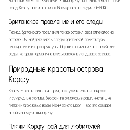
до наших дней, и почувствуйте атмосферу прошлых веков. Старый
город Корфу внесен в список Всемирного наследия ЮНЕСКО.
Британское правление и его следы
Период британского правления также оставил свой отпечаток на
острове. Вы найдете здесь следы британской архитектуры,
планировки и инфраструктуры. Обратите внимание на английские
сады, которые гармонично вписываются в ландшафт острова.
Природные красоты острова
Корфу
Корфу – это не только история, но и удивительная природа.
Изумрудные холмы, бескрайние оливковые рощи, чистейшие
пляжи и бирюзовые воды Ионического моря – все это создает
незабываемую атмосферу.
Пляжи Корфу: рай для любителей