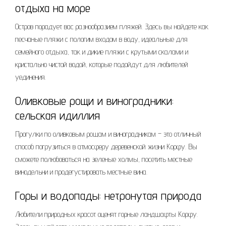
отдыха на море
Остров порадует вас разнообразием пляжей. Здесь вы найдете как
песчаные пляжи с пологим входом в воду, идеальные для
семейного отдыха, так и дикие пляжи с крутыми скалами и
кристально чистой водой, которые подойдут для любителей
уединения.
Оливковые рощи и виноградники:
сельская идиллия
Прогулки по оливковым рощам и виноградникам – это отличный
способ погрузиться в атмосферу деревенской жизни Корфу. Вы
сможете полюбоваться на зеленые холмы, посетить местные
винодельни и продегустировать местные вина.
Горы и водопады: нетронутая природа
Любители природных красот оценят горные ландшафты Корфу.