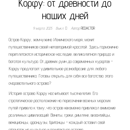
Корфу: от древности до
наших дней
9 марта 2025
Выкл.
Автор
REDACTOR
Остров Корфу, жемчужина Ионического моря, манит
путешественников своей неповторимой красотой. Здесь гармонично
переплетаются историческое наследие, великолепная природа и
богатая культура. От древних руин до современных курортов –
Корфу предлагает удивительное разнообразие для любого
путешественника. Готовы открыть для себя все богатства этого
очаровательного острова?
История острова Корфу насчитывает тысячелетия. Его
стратегическое расположение на пересечении важных морских
путей привело к тому, что остров неизменно привлекал внимание
различных цивилизаций. Венеты, греки, римляне, византийцы,
венецианцы, французы, британцы – каждый оставил свой
отпечаток на культуре и архитектуре острова.