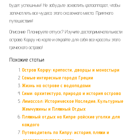
будет успешным! Не забудьте захватить фотоаппарат, чтобы
запечатлеть все чудеса этого сказочного места. Приятного
путешествия!
Описание: Планируете отпуск? Изучите достопримечательности
острова Корфу на карте и откройте для себя все красоты этого
греческого острова!
Похожие статьи:
Остров Корфу: крепости, дворцы и монастыри
Самые интересные города Греции
Жизнь на острове с водопадами
Сими: архитектура, природа и история острова
Лимассол: Историческое Наследие, Культурные
Жемчужины и Пляжный Отдых
Пляжный отдых на Кипре: райские уголки для
каждого
Путеводитель по Кипру: история, пляжи и