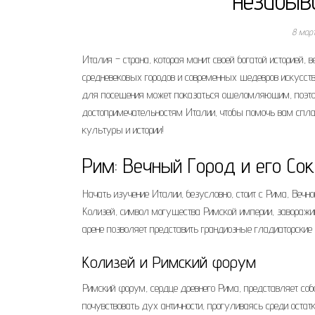
незабыв
8 мар
Италия – страна, которая манит своей богатой историей,
средневековых городов и современных шедевров искусств
для посещения может показаться ошеломляющим, поэто
достопримечательностям Италии, чтобы помочь вам сплан
культуры и истории!
Рим: Вечный Город и его Со
Начать изучение Италии, безусловно, стоит с Рима, Веч
Колизей, символ могущества Римской империи, заворажив
арене позволяет представить грандиозные гладиаторские
Колизей и Римский форум
Римский форум, сердце древнего Рима, представляет со
почувствовать дух античности, прогуливаясь среди оста