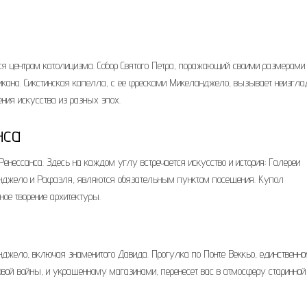
тся центром католицизма. Собор Святого Петра, поражающий своими размерами
икана. Сикстинская капелла, с ее фресками Микеланджело, вызывает неизгл
ния искусства из разных эпох.
нса
енессанса. Здесь на каждом углу встречается искусство и история; Галереи
нджело и Рафаэля, являются обязательным пунктом посещения. Купол
ное творение архитектуры.
жело, включая знаменитого Давида. Прогулка по Понте Веккьо, единственн
вой войны, и украшенному магазинами, перенесет вас в атмосферу старинной