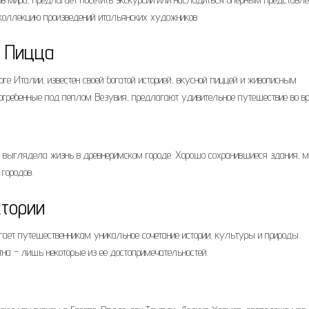
 коллекцию произведений итальянских художников.
и Пицца
ге Италии, известен своей богатой историей, вкусной пиццей и живописным
огребенные под пеплом Везувия, предлагают удивительное путешествие во вр
 выглядела жизнь в древнеримском городе. Хорошо сохранившиеся здания, м
городов.
стории
гает путешественникам уникальное сочетание истории, культуры и природы.
тна – лишь некоторые из ее достопримечательностей.