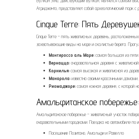
Вулкан Этна, действующий вулкан, является самым выс
Агридженто, представляет собой археологический парк с 
Cinque Terre: Пять Деревуше
Cinque Terre – пять живописных деревень, расположенных
захватывающие виды на море и скалистые берега. Прогу
Монтероссо аль Маре:
самая большая из пяти 
Вернацца:
очаровательная деревня с живописной
Корнилья:
самая высокая и живописная из дерев
Манарола:
известна своими красочными домами,
Риомаджоре:
самая южная деревня, с которой н
Амальфитанское побережье:
Амальфитанское побережье – живописный участок побер
очаровательными городками. Поездка на автомобиле по 
Посещение Позитано, Амальфи и Равелло