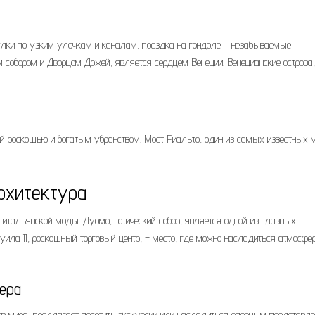
гулки по узким улочкам и каналам, поездка на гондоле – незабываемые
 собором и Дворцом Дожей, является сердцем Венеции. Венецианские острова,
й роскошью и богатым убранством. Мост Риальто, один из самых известных 
рхитектура
 итальянской моды. Дуомо, готический собор, является одной из главных
ила II, роскошный торговый центр, – место, где можно насладиться атмосфе
ера
ов мира, предлагает посетить экскурсии или насладиться оперным представле