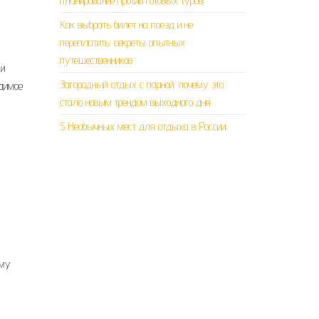
планирование против готовых туров
Как выбрать билет на поезд и не
переплатить: секреты опытных
путешественников
 и
Загородный отдых с парной: почему это
адимое
стало новым трендом выходного дня
5 Необычных мест для отдыха в России
ому