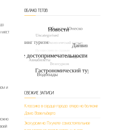
ОБЛАКО ТЕГОВ
 до
р мест
рам и
СВЕЖИЕ ЗАПИСИ
Классика в сердце города: опера на балконе
Дома Вавельберга
можно
Экскурсии на Пхукете: самостоятельное
своей