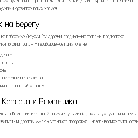
оким вулканом в Европе. Валле деи Темпли, Долина Храмов, расположенная 
руинами древнегреческих храмов.
к на Берегу
 на побережье Лигурии. Эти деревни, соединенные тропами, предлагают
лки по этим тропам – незабываемое приключение.
деревень.
 гаванью.
ень.
 свисающими со склонов.
ачинается пеший маршрут.
 Красота и Романтика
ежья в Кампании, известный своими крутыми скалами, изумрудным морем и
извилистым дорогам Амальфитанского побережья – незабываемое путешестви