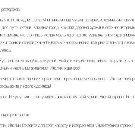
 ресторанах
овлять на каждом шагу. Многочисленные музеи, галереи, исторические памятн
 для путешествий. Каждый город, каждая деревня хранит в себе неповторим
, помните, что это лишь малая часть того, что эта удивительная страна може
в ее историю и создайте незабываемые воспоминания, которые останутся с вам
уетесь.
усства, наслаждайтесь вкусной едой и великолепным вином. Погрузитесь в
иимными местными жителями. Италия ждет вас!
олнечные пляжи, древние города или современные мегаполисы – Италия подар
открывайте и наслаждайтесь!
одня. Не упустите шанс увидеть всю красоту этой удивительной страны. Ваш
шая в реальности.
ям Италии. Откройте для себя красоту и историю этой удивительной страны!