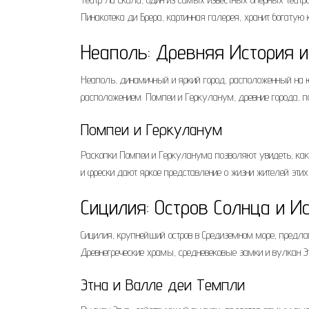
Пинакотека ди Брера, картинная галерея, хранит богатую
Неаполь: Древняя История 
Неаполь, динамичный и яркий город, расположенный на ю
расположением. Помпеи и Геркуланум, древние города, п
Помпеи и Геркуланум
Раскопки Помпеи и Геркуланума позволяют увидеть, как
и фрески дают яркое представление о жизни жителей этих 
Сицилия: Остров Солнца и И
Сицилия, крупнейший остров в Средиземном море, предла
Древнегреческие храмы, средневековые замки и вулкан Э
Этна и Валле деи Темпли