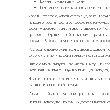
Прогулки по живописным тропам
Наслаждение свежими морепродуктами в местных
Италия – это страна, которая способна удивлять и вдохн
природные красоты предлагают бесконечные возможности
шарм и очарование. Планируя свое путешествие по Италии
предложить. Откройте для себя ее красоту, погрузитесь 
всю жизнь. Выбор за вами, но уверены, что вы не разочар
Исследуйте древние руины, восхищайтесь шедеврами иск
богатую культуру и традиции, познакомьтесь с гостепр
Неважно, что вы выберете – величественные горы или с
незабываемые моменты и яркие эмоции. Путешествуйте, 
Начните планировать свой итальянский маршрут уже сег
путешествие станет незабываемым!
Италия – это больше, чем просто страна; это мечта, ожив
Описание: Путеводитель по лучшим достопримечательност