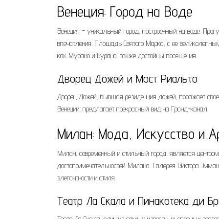
Венеция: Город на Воде
Венеция – уникальный город, построенный на воде. Про
впечатления. Площадь Святого Марка, с ее великолепным
как Мурано и Бурано, также достойны посещения.
Дворец Дожей и Мост Риальто
Дворец Дожей, бывшая резиденция дожей, поражает свое
Венеции, предлагает прекрасный вид на Гранд-канал.
Милан: Мода, Искусство и А
Милан, современный и стильный город, является центром
достопримечательностей Милана. Галерея Виктора Эмману
элегантности и стиля.
Театр Ла Скала и Пинакотека ди Бр
Театр Ла Скала, один из самых известных оперных театр