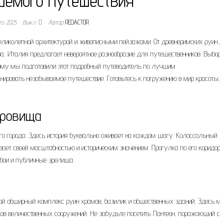
аемого путешествия
та 2025
Выкл.
Автор
REDACTOR
 великолепной архитектурой и живописными пейзажами. От древнеримских руин
а, Италия предлагает невероятное разнообразие для путешественников. Выбо
му мы подготовили этот подробный путеводитель по лучшим
ировать незабываемое путешествие. Готовьтесь к погружению в мир красоты,
кровища
ного города. Здесь история буквально оживает на каждом шагу. Колоссальный
ает своей масштабностью и историческим значением. Прогулка по его коридо
 бои и публичные зрелища.
бой обширный комплекс руин храмов, базилик и общественных зданий. Здесь 
тков величественных сооружений. Не забудьте посетить Пантеон, поражающий 