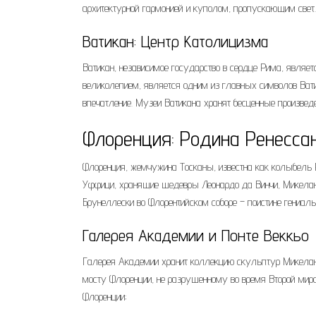
архитектурной гармонией и куполом, пропускающим свет.
Ватикан: Центр Католицизма
Ватикан, независимое государство в сердце Рима, являе
великолепием, является одним из главных символов Ват
впечатление. Музеи Ватикана хранят бесценные произведе
Флоренция: Родина Ренесса
Флоренция, жемчужина Тосканы, известна как колыбель Р
Уффици, хранящие шедевры Леонардо да Винчи, Микела
Брунеллески во Флорентийском соборе – поистине гениаль
Галерея Академии и Понте Веккьо
Галерея Академии хранит коллекцию скульптур Микеланд
мосту Флоренции, не разрушенному во время Второй миро
Флоренции;