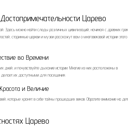
 Достопримечательности Царево
рией. Здесь можно найти следы различных цивилизаций, начиная с древних грек
стей, старинные церкви и музеи расскажут вам о многовековой истории этого
ествие во Времени
х дней, и почувствуйте дыхание истории. Многие из них расположены в
то делает их доступными для посещения.
Красота и Величие
ей, которые хранят в себе тайны прошедших веков. Обратите внимание на дет
тностях Царево