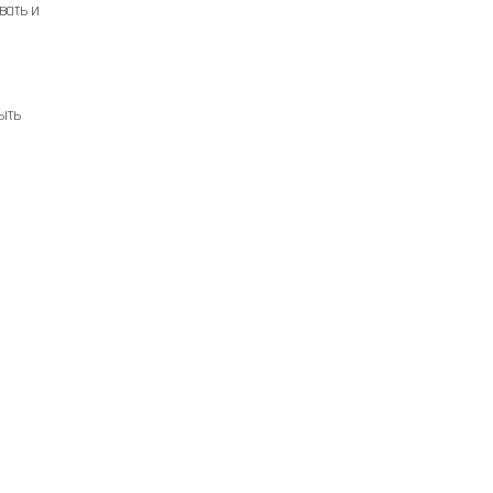
вать и
рыть