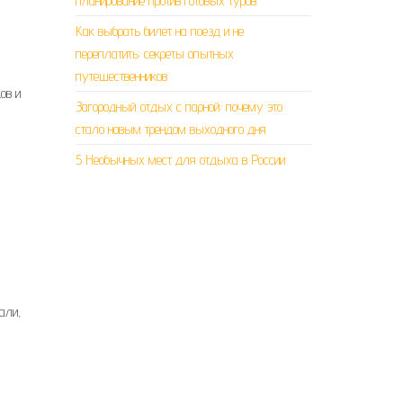
планирование против готовых туров
Как выбрать билет на поезд и не
переплатить: секреты опытных
путешественников
ов и
Загородный отдых с парной: почему это
стало новым трендом выходного дня
5 Необычных мест для отдыха в России
али,