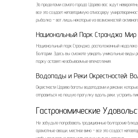
За пределами самого города Царево вас ждут невероятны
все это создает неповторимую атмосферу умиротвореннос
рыбалка – вот лишь некоторые из возможностей активного
Национальный Парк Странджа: Ми
Национальный парк Странджа, расположенный недалеко 
Болгарии. Здесь вы сможете увидеть уникальные виды ра
парку оставят незабываемые впечатления.
Водопады и Реки Окрестностей: В
Окрестности Царево богаты водопадами и реками, котор
отправиться на пешую прогулку вдоль реки, устроить пи
Гастрономические Удовольс
Не забудьте попробовать традиционные болгарские блюда 
ароматные овощи, местное вино – все это создаст непов