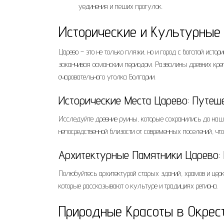
уединения и пеших прогулок.
Исторические и Культурные
Царево – это не только пляжи, но и город с богатой исто
заканчивая османским периодом. Развалины древних крепо
очаровательного уголка Болгарии.
Исторические Места Царево: Путеш
Исследуйте древние руины, которые сохранились до наши
непосредственной близости от современных поселений, ч
Архитектурные Памятники Царево: 
Полюбуйтесь архитектурой старых зданий, храмов и церкв
которые рассказывают о культуре и традициях региона.
Природные Красоты в Окрес