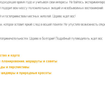
одходящее время года и учитывая свои интересы. Не бойтесь экспериментиро
рый подарит вам массу положительных эмоций и незабываемых воспоминаний.
 и гостеприимством местных жителей. Царево ждет вас!
, которое оставит яркий след в вашей памяти. Не упустите возможность отк
стопримечательностях Царево в Болгарии! Подробный путеводитель ждет вас.
ство и карта
: планирование, маршруты и советы
нды и перспективы
ые шедевры и природные красоты