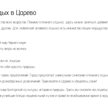
дых в Царево
тов всех возрастов. Помимо пляжного отдыха, здесь можно заняться дайвинг
 другим. Для любителей активного отдыха есть множество пеших маршрутов
мир Черного моря.
лу ветра на волнах.
хом на лошади.
ля себя красоту природы.
 своих предпочтений. Город предлагает уникальное сочетание пляжного отды
и разнообразных развлечений. Приезжайте в Царево и убедитесь сами!
 в мир болгарской культуры, истории и природы. Здесь вы сможете насладить
вкуснейшие блюда национальной кухни и провести незабываемое время в окр