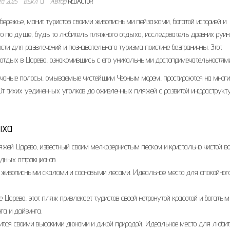
та 2025
Выкл.
Автор
REDACTOR
бережье, манит туристов своими живописными пейзажами, богатой историей и
то по душе, будь то любитель пляжного отдыха, исследователь древних руин
ти для развлечений и познавательного туризма поистине безграничны. Этот
отдых в Царево, ознакомившись с его уникальными достопримечательностями
есчаные полосы, омываемые чистейшим Черным морем, простираются на многи
От тихих уединенных уголков до оживленных пляжей с развитой инфраструкт
ыха
ей Царево, известный своим мелкозернистым песком и кристально чистой во
одных аттракционов.
живописными скалами и сосновыми лесами. Идеальное место для спокойног
Царево, этот пляж привлекает туристов своей нетронутой красотой и богатым
а и дайвинга.
тся своими высокими дюнами и дикой природой. Идеальное место для люби