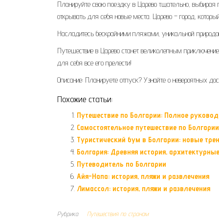
Планируйте свою поездку в Царево тщательно, выбирая п
открывать для себя новые места. Царево – город, кото
Насладитесь бескрайними пляжами, уникальной природой
Путешествие в Царево станет великолепным приключением
для себя все его прелести!
Описание: Планируете отпуск? Узнайте о невероятных до
Похожие статьи:
Путешествие по Болгарии: Полное руковод
Самостоятельное путешествие по Болгарии
Туристический бум в Болгарии: новые тре
Болгария: Древняя история, архитектурн
Путеводитель по Болгарии
Айя-Напа: история, пляжи и развлечения
Лимассол: история, пляжи и развлечения
Рубрика
Путешествия по странам