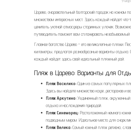
9 мар
Царево, очаровательный болгарский городок на южном по
множеством интересных мест. Здесь каждый найдет что-
ценитель уютной атмосферы старинных улочек. Возможнос
путеводитель поможет вам спланировать незабываемый 
Главное богатство Царево – его великолепные пляжи. П
километры, предлагая разнообразные варианты отдыха. 
каждый найдет здесь свой идеальный пляжный рай.
Пляж в Царево: Варианты для Отд
Пляж Василико:
Один из самых популярных пляж
Здесь вы найдете множество кафе, ресторанов и в
Пляж Аркутино:
Уединенный пляж, окруженный 
отдыха и наслаждения природой.
Пляж Синеморец:
Расположенный немного южнее 
подводным миром. Идеальное место для снорклинг
Пляж Велека:
Самый южный пляж региона, слави