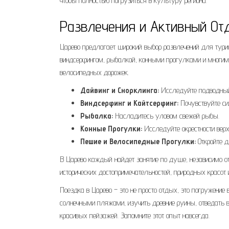
чтобы полностью погрузиться в культуру региона.
Развлечения и Активный От
Царево предлагает широкий выбор развлечений для турис
виндсерфингом, рыбалкой, конными прогулками и многим
велосипедных дорожек.
Дайвинг и Снорклинга:
Исследуйте подводный 
Виндсерфинг и Кайтсерфинг:
Почувствуйте си
Рыбалка:
Насладитесь уловом свежей рыбы.
Конные Прогулки:
Исследуйте окрестности вер
Пешие и Велосипедные Прогулки:
Откройте д
В Царево каждый найдет занятие по душе, независимо от
исторических достопримечательностей, природных красот 
Поездка в Царево – это не просто отдых, это погружение
солнечными пляжами, изучить древние руины, отведать 
красивых пейзажей. Запомните этот опыт навсегда.