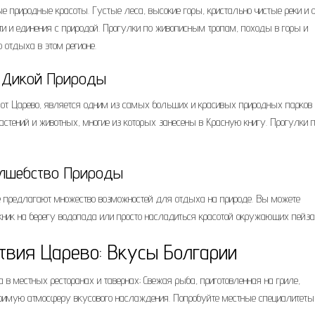
е природные красоты. Густые леса, высокие горы, кристально чистые реки и 
ти и единения с природой. Прогулки по живописным тропам, походы в горы и
 отдыха в этом регионе.
р Дикой Природы
от Царево, является одним из самых больших и красивых природных парков
стений и животных, многие из которых занесены в Красную книгу. Прогулки 
олшебство Природы
ые предлагают множество возможностей для отдыха на природе. Вы можете
кник на берегу водопада или просто насладиться красотой окружающих пейза
твия Царево: Вкусы Болгарии
в местных ресторанах и тавернах; Свежая рыба, приготовленная на гриле,
торимую атмосферу вкусового наслаждения. Попробуйте местные специалитеты