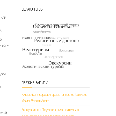
ОБЛАКО ТЕГОВ
 или
.
е
урой –
дой.
СВЕЖИЕ ЗАПИСИ
о
Классика в сердце города: опера на балконе
Дома Вавельберга
Экскурсии на Пхукете: самостоятельное
телей