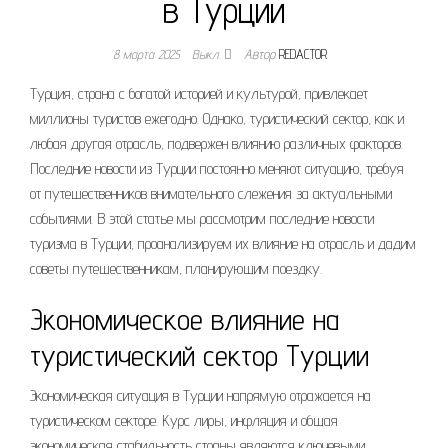
в Турции
8 марта 2025
Выкл.
Автор
REDACTOR
Турция, страна с богатой историей и культурой, привлекает
миллионы туристов ежегодно. Однако, туристический сектор, как и
любая другая отрасль, подвержен влиянию различных факторов.
Последние новости из Турции постоянно меняют ситуацию, требуя
от путешественников внимательного слежения за актуальными
событиями. В этой статье мы рассмотрим последние новости
туризма в Турции, проанализируем их влияние на отрасль и дадим
советы путешественникам, планирующим поездку.
Экономическое влияние на
туристический сектор Турции
Экономическая ситуация в Турции напрямую отражается на
туристическом секторе. Курс лиры, инфляция и общая
экономическая стабильность страны являются ключевыми