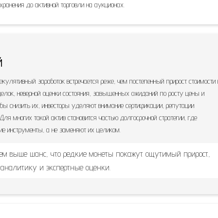
 хранения до активной торговли на аукционах.
й
екулятивный заработок встречается реже, чем постепенный прирост стоимости 
делок, неверной оценки состояния, завышенных ожиданий по росту цены и
бы снизить их, инвесторы уделяют внимание сертификации, репутации
ля многих такой актив становится частью долгосрочной стратегии, где
ие инструменты, а не заменяют их целиком.
ем выше шанс, что редкие монеты покажут ощутимый прирост,
 аналитику и экспертные оценки.