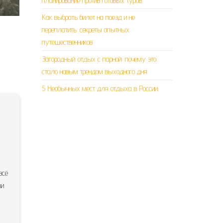
планирование против готовых туров
Как выбрать билет на поезд и не
переплатить: секреты опытных
путешественников
Загородный отдых с парной: почему это
стало новым трендом выходного дня
5 Необычных мест для отдыха в России
всё
ри