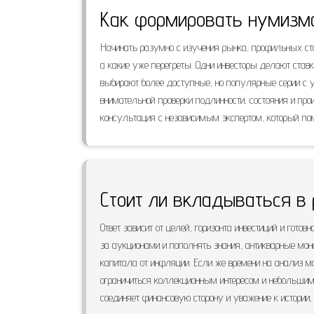
Как формировать нумизм
Начинать разумно с изучения рынка, профильных ста
а какие уже перегреты. Одни инвесторы делают ста
выбирают более доступные, но популярные серии с 
внимательной проверки подлинности, состояния и п
консультация с независимым экспертом, который пом
Стоит ли вкладываться в
Ответ зависит от целей, горизонта инвестиций и гото
за аукционами и пополнять знания, антикварные мон
капитала от инфляции. Если же времени на анализ м
ограничиться коллекционным интересом и небольшим
соединяет финансовую сторону и уважение к истории,