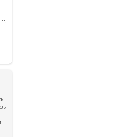
ее,
ть
сть
й