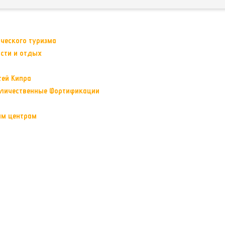
ического туризма
ости и отдых
тей Кипра
еличественные Фортификации
вым центрам