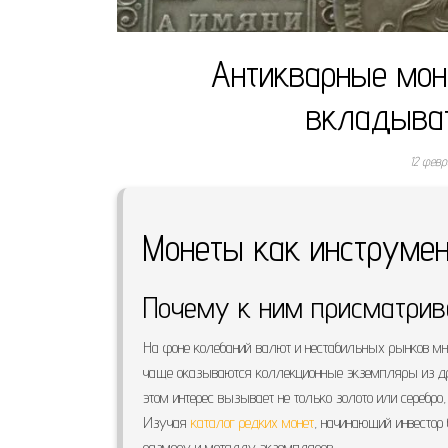
Антикварные моне
вкладыват
12 фев
Монеты как инструме
Почему к ним присматрив
На фоне колебаний валют и нестабильных рынков мно
чаще оказываются коллекционные экземпляры из др
этом интерес вызывает не только золото или серебро,
Изучая
каталог редких монет
, начинающий инвестор
размеру и металлу экземпляров.