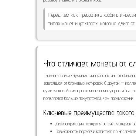
Перед тем как превратить хобби в инвест
типах монет и факторах, которые двигают
Что отличает монеты от с
Главное отличие нумизматического актива от обычног
зависящая от биржевых котировок. С другой — коллек
нумизматов. Антикварные монеты могут расти быстрее
появляется больше покупателей, чем предложений.
Ключевые преимущества такого 
Диверсификация портфеля за счёт материально
Возможность передачи капитала по наследству