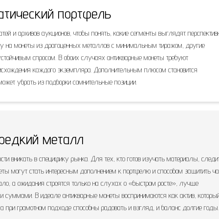
атический портфель
тей и архивов аукционов, чтобы понять, какие сегменты выглядят перспективн
вку на монеты из драгоценных металлов с минимальным тиражом, другие
устойчивым спросом. В обоих случаях антикварные монеты требуют
роисхождения каждого экземпляра. Дополнительным плюсом становится
ожет убрать из подборки сомнительные позиции.
 редкий металл
вности вникать в специфику рынка. Для тех, кто готов изучать материалы, следи
еты могут стать интересным дополнением к портфелю и способом защитить ча
ало, а ожидания строятся только на слухах о «быстром росте», лучше
и суммами. В идеале антикварные монеты воспринимаются как актив, которы
 а при грамотном подходе способны радовать и взгляд, и баланс долгие годы.