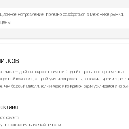
иционное направление, полезно разобраться в механике рынка,
 цены.
литков
о слитка — двойная природа стоимости. С одной стороны, есть цена металла,
ционный компонент, который учитывает редкость, состояние, тираж и спрос ср
, чем базовый металл, если интерес к конкретной серии усиливается и на ры
актива
го объекта.
 без потери символической ценности.