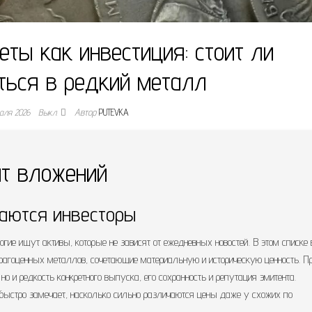
ты как инвестиция: стоит ли
ься в редкий металл
раля 2026
Выкл.
Автор
PUTEVKA
нт вложений
аются инвесторы
гие ищут активы, которые не зависят от ежедневных новостей. В этом списке 
агоценных металлов, сочетающие материальную и историческую ценность. П
 но и редкость конкретного выпуска, его сохранность и репутация эмитента.
 быстро замечает, насколько сильно различаются цены даже у схожих по