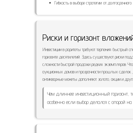
Гибкость в выборе стратегии: от долгосрочного
Риски и горизонт вложени
Инвестиции в раритеты требуют терпения: быстрый сп
горизонте десятилетий. Здесь существуют риски под
сложности быстрой продажи редких экземпляров. Что
аукционных домов и прозрачности прошлых сделок. Д
антикварные монеты дополняют золото, акции и друг
Чем длиннее инвестиционный горизонт, т
особенно если выбор делался с опорой на