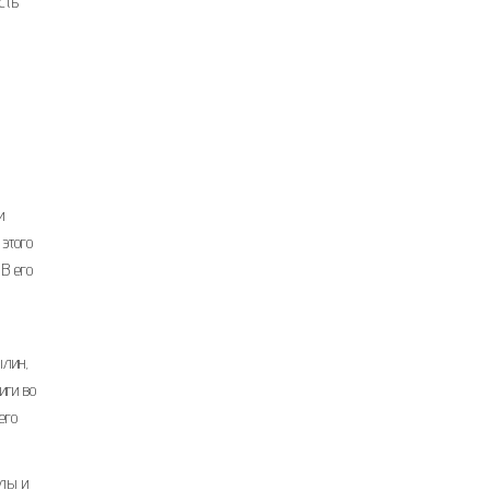
сть
и
 этого
В его
ылин,
иги во
его
илы и