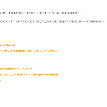
иги и напоминая о важности веры в себя и в справедливость.
 образом Ильи Муромца и водопадом, анализируя символику и сравнивая их
водопадом
нтексте творчества Григория Лепса
струкции и вариации
сформация и путь к самореализации
ь