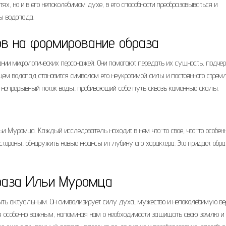
тях, но и в его непоколебимом духе, в его способности преобразовываться и
ды водопада.
в на формирование образа
нии мифологических персонажей. Они помогают передать их сущность, подче
ем водопад становится символом его неукротимой силы и постоянного стрем
но непрерывный поток воды, пробивающий себе путь сквозь каменные скалы.
и Муромца. Каждый исследователь находит в нем что-то свое, что-то особенн
 стороны, обнаружить новые нюансы и глубину его характера. Это придает обр
раза Ильи Муромца
ть актуальным. Он символизирует силу духа, мужество и непоколебимую ве
тся особенно важным, напоминая нам о необходимости защищать свою землю и 