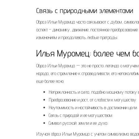
Связь с природными элементами
Образ Ильи Муромца часто связывают с дубом, символом
аспект – динамику, движение, постоянное преобразование.
изменениям и преодолевать любые преграды.
Илья Муромец: более чем б
Образ Ильи Муромца — это не просто легенда о могучем 
народа, его стремление к справедливости, его непоколеб
еще более ясно.
Непреклонность и сила, подобно мощному потоку 
Преобразование и рост, от слабости к могуществу.
Неутомимость и настойчивость в достижении цели.
Связь с природой и ее могуществом.
Символ русской земли и ее духа;
Изучая образ Ильи Муромца с учетом символизма водопа