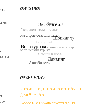
ОБЛАКО ТЕГОВ
ми и
 силы
ует
вающая
СВЕЖИЕ ЗАПИСИ
Классика в сердце города: опера на балконе
Дома Вавельберга
он
е он
Экскурсии на Пхукете: самостоятельное