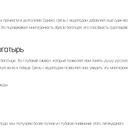
 прочности и долголетия. Однако, связь с водопадом добавляет еще один в
 Это подчеркивает многогранность образа богатыря, его способность адаптиров
огатырь
богатыре. Это глубокий символ, который позволяет нам понять душу русског
имую волю к победе. Связь с водопадом позволяет нам увидеть эту многогранн
воды.
да, мы получаем более полное и глубокое понимание этого легендарного