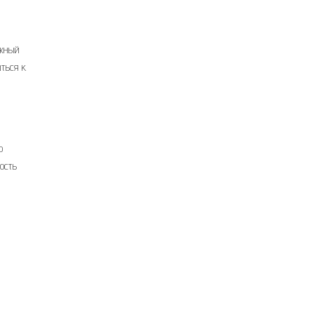
ажный
аться к
о
ость