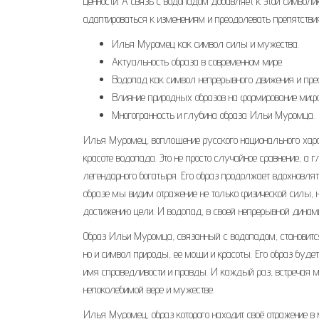
ценности. А связь с водопадом добавляет к этой символи
адаптироваться к изменениям и преодолевать препятствия
Илья Муромец как символ силы и мужества.
Актуальность образа в современном мире.
Водопад как символ непрерывного движения и пре
Влияние природных образов на формирование мифо
Многогранность и глубина образа Ильи Муромца.
Илья Муромец, воплощение русского национального харак
красоте водопада. Это не просто случайное сравнение, а 
легендарного богатыря. Его образ продолжает вдохновлят
образе мы видим отражение не только физической силы, 
достижению цели. И водопад, в своей непрерывной дина
Образ Ильи Муромца, связанный с водопадом, становитс
но и символ природы, ее мощи и красоты. Его образ буде
имя справедливости и правды. И каждый раз, встречая 
непоколебимой вере и мужестве.
Илья Муромец, образ которого находит своё отражение в