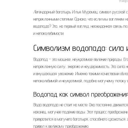
9 мар
Легендарный богатырь Илья Муромец, символ русской си
непреклонными степями. Однако, что если мы взглянем н
водопада? Эта, на первый взгляд, неожиданная связь по
и непоколебимости.
Символизм водопада: сила 
Водопад – это мощное, неукротимое явление природы. Ег
непреклонную силу, энергию и неудержимость. Эта сила н
и внушающая уважение. Именно такими качествами облад
непоколебимой и неукротимой, подобно могучему потоку 
Водопад как символ преображени
Вода водопада не стоит на месте. Она постоянно движется
наконец, могучее падение воды. Этот процесс преображе
превратился в могучего богатыря, способного сражаться 
привел к великому преображению.