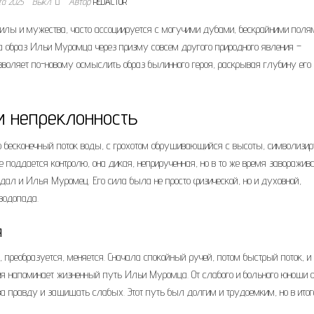
та 2025
Выкл.
Автор
REDACTOR
лы и мужества, часто ассоциируется с могучими дубами, бескрайними поля
а образ Ильи Муромца через призму совсем другого природного явления –
зволяет по-новому осмыслить образ былинного героя, раскрывая глубину его
и непреклонность
о бесконечный поток воды, с грохотом обрушивающийся с высоты, символизир
е поддается контролю, она дикая, неприрученная, но в то же время заворажи
ал и Илья Муромец. Его сила была не просто физической, но и духовной,
водопада.
я
, преобразуется, меняется. Сначала спокойный ручей, потом быстрый поток, и
ния напоминает жизненный путь Ильи Муромца. От слабого и больного юноши 
за правду и защищать слабых. Этот путь был долгим и трудоемким, но в итог