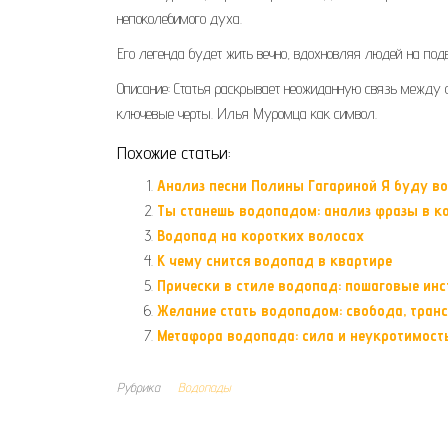
непоколебимого духа.
Его легенда будет жить вечно, вдохновляя людей на подв
Описание: Статья раскрывает неожиданную связь между
ключевые черты. Илья Муромца как символ.
Похожие статьи:
Анализ песни Полины Гагариной Я буду 
Ты станешь водопадом: анализ фразы в ко
Водопад на коротких волосах
К чему снится водопад в квартире
Прически в стиле водопад: пошаговые ин
Желание стать водопадом: свобода, тран
Метафора водопада: сила и неукротимост
Рубрика
Водопады