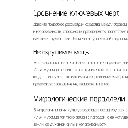
Сравнение ключевых черт
Давайте подробнее рассмотрим сходства между образом
и непреклонность, способность преодолевать препятствия
никакими трудностями. Он смело вступает в бой с врага
Несокрушимая мощь
Мощь водопада не в его объеме, а в его непрерывном дви
Ильи Муромца не только в его физической силе, но и в ег
когда столкнулся с кажущимися непреодолимыми препятс
продолжает свое движение, несмотря ни на что.
Мифологические параллели
В мифологии многих культур водопады ассоциируются с б
Ильи Муромца так тесно связан с природой, с ее могущес
земли, ее духовной силы и непоколебимости.