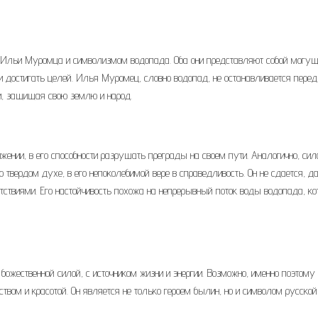
 Ильи Муромца и символизмом водопада. Оба они представляют собой могущ
 и достигать целей. Илья Муромец, словно водопад, не останавливается перед
ми, защищая свою землю и народ.
жении, в его способности разрушать преграды на своем пути. Аналогично, сил
о твердом духе, в его непоколебимой вере в справедливость. Он не сдается, д
твиями. Его настойчивость похожа на непрерывный поток воды водопада, к
ожественной силой, с источником жизни и энергии. Возможно, именно поэтому
твом и красотой. Он является не только героем былин, но и символом русской