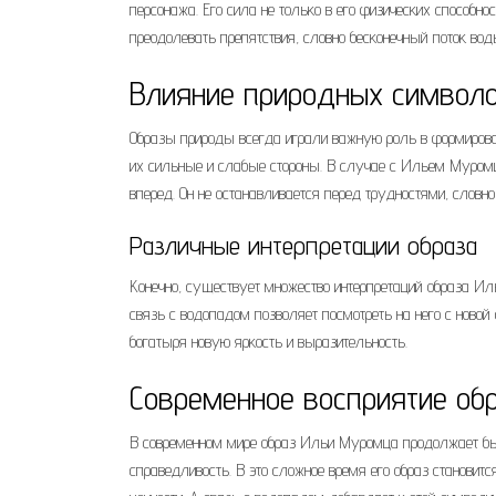
персонажа. Его сила не только в его физических способнос
преодолевать препятствия, словно бесконечный поток во
Влияние природных символо
Образы природы всегда играли важную роль в формирова
их сильные и слабые стороны. В случае с Ильем Муромц
вперед. Он не останавливается перед трудностями, слов
Различные интерпретации образа
Конечно, существует множество интерпретаций образа Иль
связь с водопадом позволяет посмотреть на него с новой
богатыря новую яркость и выразительность.
Современное восприятие об
В современном мире образ Ильи Муромца продолжает бы
справедливость. В это сложное время его образ станови