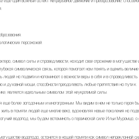
ке еще один важный аспект: непрерывное движение и преобразование, способно
.
образования.
логических персонажей.
тера, символ силы и справедливости, находит свое отражение в могуществе 
глубокая символическая связь, которая помогает нам понять и оценить величие
ь людей на подвиги и напоминает о важности веры в себя и в справедливость. 
но и духовной мощи, способности преодолевать любые препятствия на пути к
мике, является идеальным символом этой неукротимой силы.
я еще более загадочным и многогранным. Мы видим в нем не только героя б
т жить в памяти людей еще многие века, вдохновляя новые поколения на подв
могучий водопад, мы будем вспоминать о героической силе Ильи Муромца, о 
 могуществе водопада, останется в нашей памяти как символ непреклонной с