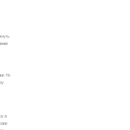
ркнуть
ления
ое. Но
азу
ру в
свои