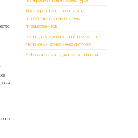
планирование против готовых туров
Как выбрать билет на поезд и не
переплатить: секреты опытных
ество
путешественников
Загородный отдых с парной: почему это
стало новым трендом выходного дня
5 Необычных мест для отдыха в России
а
аже
оторый
 образ