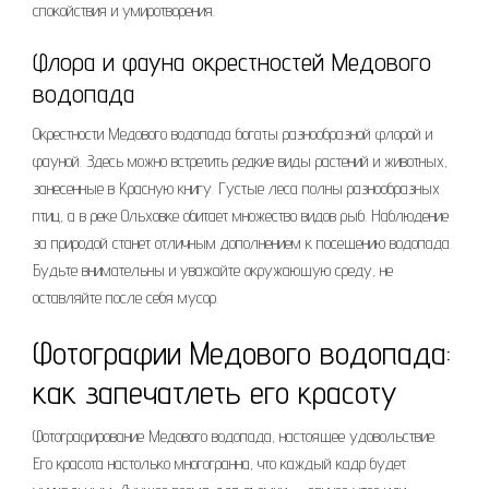
спокойствия и умиротворения.
Флора и фауна окрестностей Медового
водопада
Окрестности Медового водопада богаты разнообразной флорой и
фауной. Здесь можно встретить редкие виды растений и животных,
занесенные в Красную книгу. Густые леса полны разнообразных
птиц, а в реке Ольховке обитает множество видов рыб. Наблюдение
за природой станет отличным дополнением к посещению водопада.
Будьте внимательны и уважайте окружающую среду, не
оставляйте после себя мусор.
Фотографии Медового водопада:
как запечатлеть его красоту
Фотографирование Медового водопада, настоящее удовольствие.
Его красота настолько многогранна, что каждый кадр будет