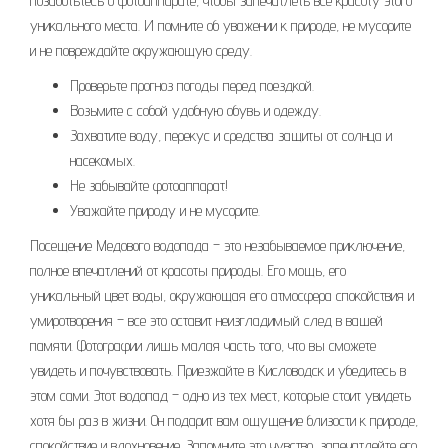
позаботьтесь о фотоаппарате, чтобы запечатлеть все красоту этого
уникального места. И помните об уважении к природе, не мусорите
и не повреждайте окружающую среду.
Проверьте прогноз погоды перед поездкой.
Возьмите с собой удобную обувь и одежду.
Захватите воду, перекус и средства защиты от солнца и
насекомых.
Не забывайте фотоаппарат!
Уважайте природу и не мусорите.
Посещение Медового водопада – это незабываемое приключение,
полное впечатлений от красоты природы. Его мощь, его
уникальный цвет воды, окружающая его атмосфера спокойствия и
умиротворения – все это оставит неизгладимый след в вашей
памяти. Фотографии лишь малая часть того, что вы сможете
увидеть и почувствовать. Приезжайте в Кисловодск и убедитесь в
этом сами. Этот водопад – одно из тех мест, которые стоит увидеть
хотя бы раз в жизни. Он подарит вам ощущение близости к природе,
спокойствие и вдохновение. Запомните это чувство, запечатлейте его