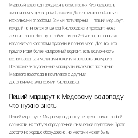
Медовый водопад находится в окрестностях Кисловодска, в
живописном ущелье реки Ольховки. До него можно добраться
несколькими способами. Самый популярный — пеший маршрут,
который начинается от центра Кисловодска и проходит через
лесные тропы. Этот путь займет около 2-3 часов, но позволит
насладиться красотами природы в полной мере. Для тех, кто
предпочитает более комфортный вариант, есть возможность
воспользоваться услугами такси или заказать экскурсию.
Некоторые экскурсионные маршруты включают посещение
Медового водопада в комплексе с другими
достопримечательностями Кисловодска.
Пеший маршрут к Медовому водопаду:
что нужно знать
Пеший маршрут к Медовому водопаду не представляет особой
сложности, но требует определенной физической подготовки. Тропа
достаточно хорошо оборудована, но местами может быть