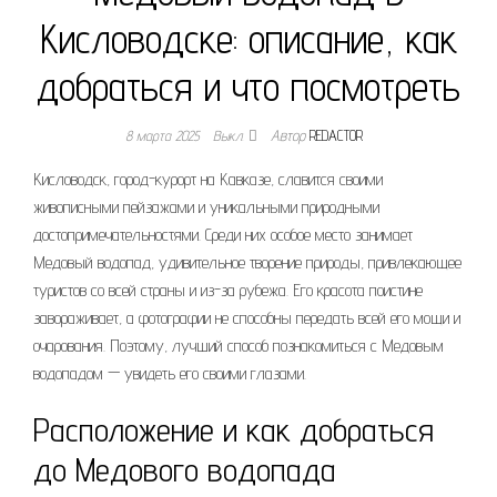
Кисловодске: описание, как
добраться и что посмотреть
8 марта 2025
Выкл.
Автор
REDACTOR
Кисловодск, город-курорт на Кавказе, славится своими
живописными пейзажами и уникальными природными
достопримечательностями. Среди них особое место занимает
Медовый водопад, удивительное творение природы, привлекающее
туристов со всей страны и из-за рубежа. Его красота поистине
завораживает, а фотографии не способны передать всей его мощи и
очарования. Поэтому, лучший способ познакомиться с Медовым
водопадом — увидеть его своими глазами.
Расположение и как добраться
до Медового водопада