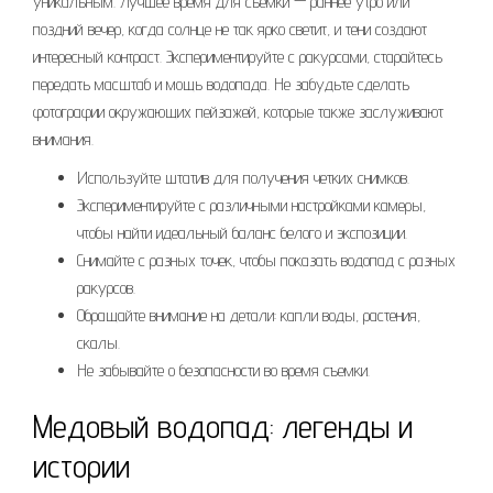
уникальным. Лучшее время для съемки — раннее утро или
поздний вечер, когда солнце не так ярко светит, и тени создают
интересный контраст. Экспериментируйте с ракурсами, старайтесь
передать масштаб и мощь водопада. Не забудьте сделать
фотографии окружающих пейзажей, которые также заслуживают
внимания.
Используйте штатив для получения четких снимков.
Экспериментируйте с различными настройками камеры,
чтобы найти идеальный баланс белого и экспозиции.
Снимайте с разных точек, чтобы показать водопад с разных
ракурсов.
Обращайте внимание на детали: капли воды, растения,
скалы.
Не забывайте о безопасности во время съемки.
Медовый водопад: легенды и
истории