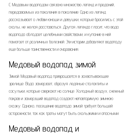
С Медовым водопадом связано множество легенд и преданий,
передаваемых из поколения в поколение. Одна из легенд
рассказывает о любви юноши и девушки, которые бросились с этой
скалы, не желая расставаться. Другая легенда гласит, что вода
водопада обладает целебными свойствами, и купание в ней
помогает от различных болезней. Эти истории добавляют водопаду
еще больше таинственности и очарования.
Медовый водопад зимой
Зимой Медовый водопад превращается в захватывающее
зрелище. Вода замерзает, образуя ледяные сталактиты и
сосульки, которые сверкают на солнце. Холодный воздух, снежный
покров и замерзший водопад создают неповторимую зимнюю
сказку. Однако, посещение водопада зимой требует большей
осторожности, так как тропы могут быть скользкими и опасными.
Медовый водопад и