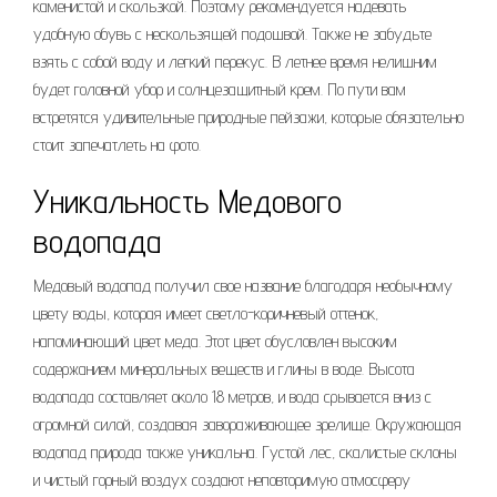
каменистой и скользкой. Поэтому рекомендуется надевать
удобную обувь с нескользящей подошвой. Также не забудьте
взять с собой воду и легкий перекус. В летнее время нелишним
будет головной убор и солнцезащитный крем. По пути вам
встретятся удивительные природные пейзажи, которые обязательно
стоит запечатлеть на фото.
Уникальность Медового
водопада
Медовый водопад получил свое название благодаря необычному
цвету воды, которая имеет светло-коричневый оттенок,
напоминающий цвет меда. Этот цвет обусловлен высоким
содержанием минеральных веществ и глины в воде. Высота
водопада составляет около 18 метров, и вода срывается вниз с
огромной силой, создавая завораживающее зрелище. Окружающая
водопад природа также уникальна. Густой лес, скалистые склоны
и чистый горный воздух создают неповторимую атмосферу