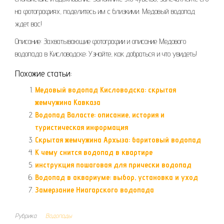
на фотографиях, поделитесь им с близкими. Медовый водопад
ждет вас!
Описание: Захватывающие фотографии и описание Медового
водопада в Кисловодске; Узнайте, как добраться и что увидеть!
Похожие статьи:
Медовый водопад Кисловодска: скрытая
жемчужина Кавказа
Водопад Валасте: описание, история и
туристическая информация
Скрытая жемчужина Архыза: баритовый водопад
К чему снится водопад в квартире
инструкция пошаговая для прически водопад
Водопад в аквариуме: выбор, установка и уход
Замерзание Ниагарского водопада
Рубрика
Водопады