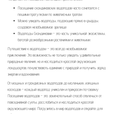
Посещение скандинавских водопадов часто сочетается с
пешими прогулками по живописным тропам.
Можно увидеть водопады‚ падающие прямо в фьорды‚
создавая незабываемое зрелище.
Водопады Скандинавии – это часть уникальной экосистемы‚
богатой разнообразными растениями и животными.
Путешествие к водопадам – это всегда незабываемое
приключение. Это возможность не только увидеть удивительные
природные явления‚ но и насладиться красотой окружающих
ландшафтов‚ почувствовать единение с природой и получить заряд
энергии и вдохновения.
От мощных и грандиозных водопадов до маленьких‚ изящных
каскадов – каждый водопад уникален и прекрасен по-своему.
Посещение водопадов – это замечательный способ отвлечься от
повседневной суеты‚ расслабиться и насладиться красотой
окружающего мира. Погрузитесь в мир водопадов и откройте для