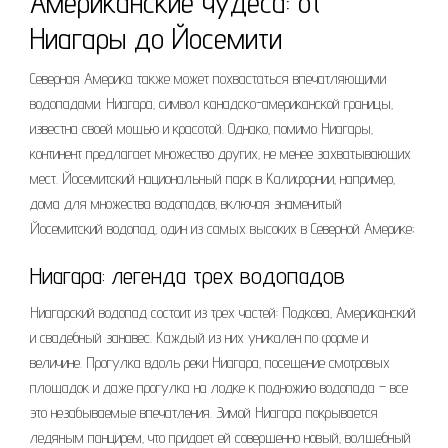
Американские чудеса: от
Ниагары до Йосемити
Северная Америка также может похвастаться впечатляющими
водопадами. Ниагара‚ символ канадско-американской границы‚
известна своей мощью и красотой. Однако‚ помимо Ниагары‚
континент предлагает множество других‚ не менее захватывающих
мест. Йосемитский национальный парк в Калифорнии‚ например‚
дома для множества водопадов‚ включая знаменитый
Йосемитский водопад‚ один из самых высоких в Северной Америке;
Ниагара: легенда трех водопадов
Ниагарский водопад состоит из трех частей: Подкова‚ Американский
и свадебный занавес. Каждый из них уникален по форме и
величине. Прогулка вдоль реки Ниагара‚ посещение смотровых
площадок и даже прогулка на лодке к подножию водопада – все
это незабываемые впечатления. Зимой Ниагара покрывается
ледяным панцирем‚ что придает ей совершенно новый‚ волшебный