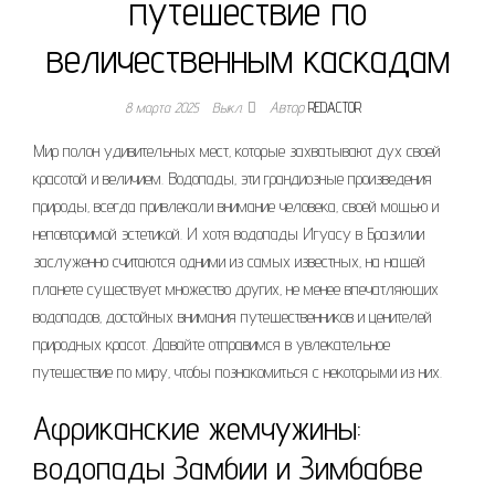
путешествие по
величественным каскадам
8 марта 2025
Выкл.
Автор
REDACTOR
Мир полон удивительных мест‚ которые захватывают дух своей
красотой и величием. Водопады‚ эти грандиозные произведения
природы‚ всегда привлекали внимание человека‚ своей мощью и
неповторимой эстетикой. И хотя водопады Игуасу в Бразилии
заслуженно считаются одними из самых известных‚ на нашей
планете существует множество других‚ не менее впечатляющих
водопадов‚ достойных внимания путешественников и ценителей
природных красот. Давайте отправимся в увлекательное
путешествие по миру‚ чтобы познакомиться с некоторыми из них.
Африканские жемчужины:
водопады Замбии и Зимбабве