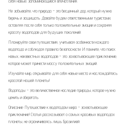
себя новые‚ запоминающиеся впечатления.
Не забывайте‚ что природа – это бесценный дар‚ который нужно
беречь и защищать. Давайте будем ответственными туристами‚
оставляя после себя только положительные эмоции и сохраняя
красоту водопадов для будущих поколений.
Планируйте свои путешествия‚ учитывая особенности каждого
водопада и соблюдая правила безопасности. И помните‚ что поиск
новых‚ неизвестных водопадов – это захватывающее приключение‚
которое может принести массу положительных эмоций.
Изучайте мир‚ открывайте для себя новые места и наслаждайтесь
красотой нашей планеты!
Водопады – это величественное наследие природы‚ которое нужно
ценить и оберегать.
Описание: Путешествие к водопадам мира – захватывающее
приключение! Статья рассказывает о самых красивых водопадах
планеты‚ не ограничиваясь лишь Бразилией.