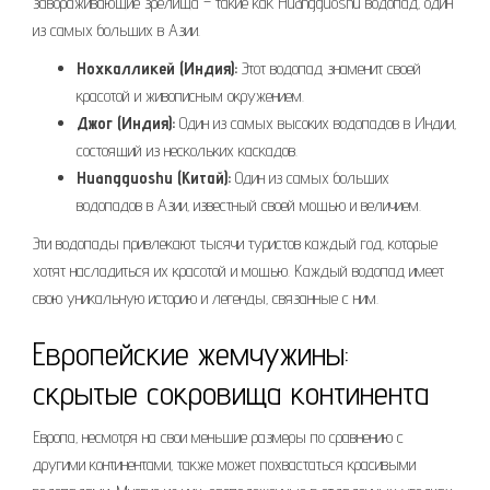
завораживающие зрелища – такие как Huangguoshu водопад‚ один
из самых больших в Азии.
Нохкалликей (Индия):
Этот водопад знаменит своей
красотой и живописным окружением.
Джог (Индия):
Один из самых высоких водопадов в Индии‚
состоящий из нескольких каскадов.
Huangguoshu (Китай):
Один из самых больших
водопадов в Азии‚ известный своей мощью и величием.
Эти водопады привлекают тысячи туристов каждый год‚ которые
хотят насладиться их красотой и мощью. Каждый водопад имеет
свою уникальную историю и легенды‚ связанные с ним.
Европейские жемчужины:
скрытые сокровища континента
Европа‚ несмотря на свои меньшие размеры по сравнению с
другими континентами‚ также может похвастаться красивыми