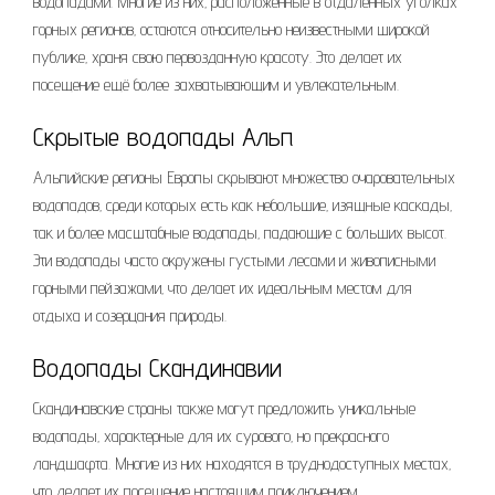
водопадами. Многие из них‚ расположенные в отдаленных уголках
горных регионов‚ остаются относительно неизвестными широкой
публике‚ храня свою первозданную красоту. Это делает их
посещение ещё более захватывающим и увлекательным.
Скрытые водопады Альп
Альпийские регионы Европы скрывают множество очаровательных
водопадов‚ среди которых есть как небольшие‚ изящные каскады‚
так и более масштабные водопады‚ падающие с больших высот.
Эти водопады часто окружены густыми лесами и живописными
горными пейзажами‚ что делает их идеальным местом для
отдыха и созерцания природы.
Водопады Скандинавии
Скандинавские страны также могут предложить уникальные
водопады‚ характерные для их сурового‚ но прекрасного
ландшафта. Многие из них находятся в труднодоступных местах‚
что делает их посещение настоящим приключением.