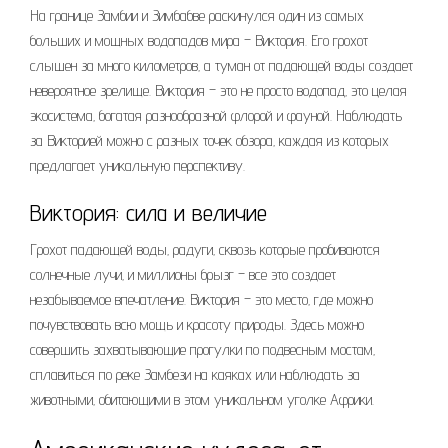
На границе Замбии и Зимбабве раскинулся один из самых
больших и мощных водопадов мира – Виктория. Его грохот
слышен за много километров‚ а туман от падающей воды создает
невероятное зрелище. Виктория – это не просто водопад‚ это целая
экосистема‚ богатая разнообразной флорой и фауной. Наблюдать
за Викторией можно с разных точек обзора‚ каждая из которых
предлагает уникальную перспективу.
Виктория: сила и величие
Грохот падающей воды‚ радуги‚ сквозь которые пробиваются
солнечные лучи‚ и миллионы брызг – все это создает
незабываемое впечатление. Виктория – это место‚ где можно
почувствовать всю мощь и красоту природы. Здесь можно
совершить захватывающие прогулки по подвесным мостам‚
сплавиться по реке Замбези на каяках или наблюдать за
животными‚ обитающими в этом уникальном уголке Африки.