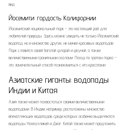
вид.
Йосемити: гордость Калифорнии
Йосемитский национальный парк – это настоящий рай для
любителей природы. Здесь можно увидеть не только Йосемитский
водопад‚ но и множество других‚ не менее красивых водопадов.
Парк славится своей богатой флорой и фауной‚ а также
величественными гранитными скалами. Поход по тропам парка –
это замечательный способ познакомиться с его красотами.
Азиатские гиганты: водопады
Индии и Китая
Азия также может похвастаться своими величественными
водопадами. В Индии‚ например‚ расположены множество
впечатляющих водопадов‚ среди которых особенно выделяются
водопады Нохкалликей и Джог. Китай также может предложить