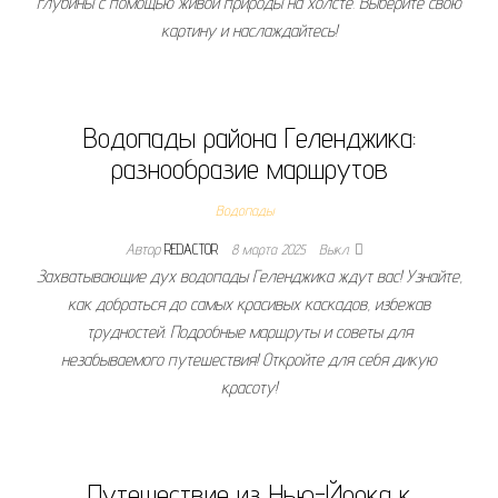
глубины с помощью живой природы на холсте. Выберите свою
картину и наслаждайтесь!
Водопады района Геленджика:
разнообразие маршрутов
Водопады
Автор
REDACTOR
8 марта 2025
Выкл.
Захватывающие дух водопады Геленджика ждут вас! Узнайте,
как добраться до самых красивых каскадов, избежав
трудностей. Подробные маршруты и советы для
незабываемого путешествия! Откройте для себя дикую
красоту!
Путешествие из Нью-Йорка к