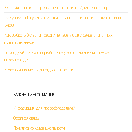
Классика в сердце города: опера на балконе Дома Вавельберга
Экскурсии на Пхукете: самостоятельное планирование против готовых
туров
Как выбрать билет на поезд и не переплатить: секреты опытных
путешественников
Загородный отдых с парной: почему это стало новым трендом
выходного дня
5 Необычных мест для отдыха в России
ВАЖНАЯ ИНФОРМАЦИЯ
Информация для правообладателей
Обратная связь
Политика конфиденциальности