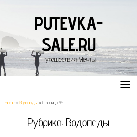
PUTEVKA-
SALE.RU
Путешествия Мечты
Home
»
Водопады
»
Страница 44
Рубрика:
Водопады