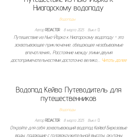
Ниагарскому водопаду
Водопады
Автор
REDACTOR
8 марта 2025
Выкл.
Путешествие из Нью-Йорка к Ниагарскому водопаду – это
захватывающее приключение, обещающее незабываемые
впечатления․ Расстояние между этими двумя
достопримечательностями достаточно велико,…
Читать далее
Водопад Кейва: Путеводитель для
путешественников
Водопады
Автор
REDACTOR
8 марта 2025
Выкл.
Откройте для себя захватывающий водопад Кейва! Бирюзовые
воды, падающие с головокружительной высоты, окутаны