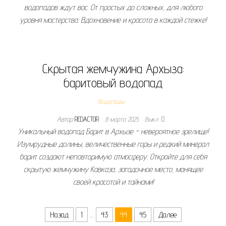
водопадов ждут вас. От простых до сложных, для любого
уровня мастерства. Вдохновение и красота в каждой стежке!
Скрытая жемчужина Архыза:
баритовый водопад
Водопады
Автор
REDACTOR
8 марта 2025
Выкл.
Уникальный водопад Барит в Архызе – невероятное зрелище!
Изумрудные долины, величественные горы и редкий минерал
барит создают неповторимую атмосферу. Откройте для себя
скрытую жемчужину Кавказа, загадочное место, манящее
своей красотой и тайнами!
Пагинация записей
Назад
1
…
43
44
45
Далее