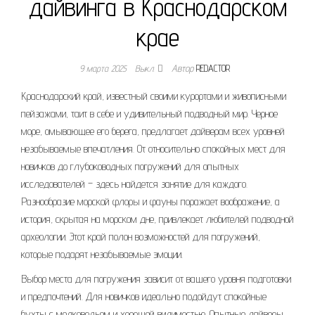
дайвинга в Краснодарском
крае
9 марта 2025
Выкл.
Автор
REDACTOR
Краснодарский край, известный своими курортами и живописными
пейзажами, таит в себе и удивительный подводный мир. Черное
море, омывающее его берега, предлагает дайверам всех уровней
незабываемые впечатления. От относительно спокойных мест для
новичков до глубоководных погружений для опытных
исследователей – здесь найдется занятие для каждого.
Разнообразие морской флоры и фауны поражает воображение, а
история, скрытая на морском дне, привлекает любителей подводной
археологии. Этот край полон возможностей для погружений,
которые подарят незабываемые эмоции.
Выбор места для погружения зависит от вашего уровня подготовки
и предпочтений. Для новичков идеально подойдут спокойные
бухты с мелководьем и хорошей видимостью. Опытные дайверы