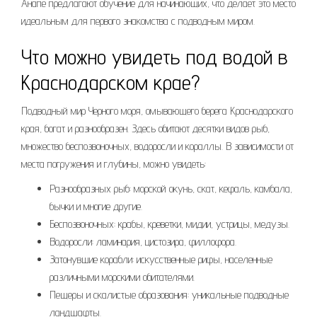
Анапе предлагают обучение для начинающих, что делает это место
идеальным для первого знакомства с подводным миром.
Что можно увидеть под водой в
Краснодарском крае?
Подводный мир Черного моря, омывающего берега Краснодарского
края, богат и разнообразен. Здесь обитают десятки видов рыб,
множество беспозвоночных, водоросли и кораллы. В зависимости от
места погружения и глубины, можно увидеть:
Разнообразных рыб: морской окунь, скат, кефаль, камбала,
бычки и многие другие.
Беспозвоночных: крабы, креветки, мидии, устрицы, медузы.
Водоросли: ламинария, цистозира, филлофора.
Затонувшие корабли: искусственные рифы, населенные
различными морскими обитателями.
Пещеры и скалистые образования: уникальные подводные
ландшафты.