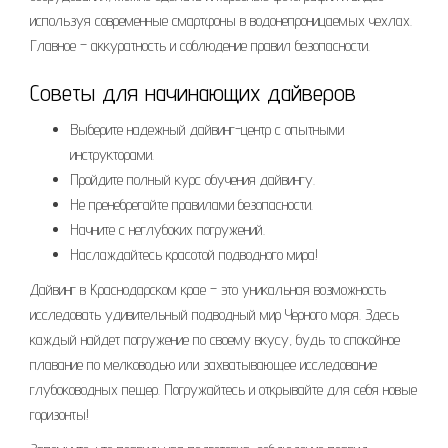
используя современные смартфоны в водонепроницаемых чехлах.
Главное – аккуратность и соблюдение правил безопасности.
Советы для начинающих дайверов
Выберите надежный дайвинг-центр с опытными
инструкторами.
Пройдите полный курс обучения дайвингу.
Не пренебрегайте правилами безопасности.
Начните с неглубоких погружений.
Наслаждайтесь красотой подводного мира!
Дайвинг в Краснодарском крае – это уникальная возможность
исследовать удивительный подводный мир Черного моря. Здесь
каждый найдет погружение по своему вкусу, будь то спокойное
плавание по мелководью или захватывающее исследование
глубоководных пещер. Погружайтесь и открывайте для себя новые
горизонты!