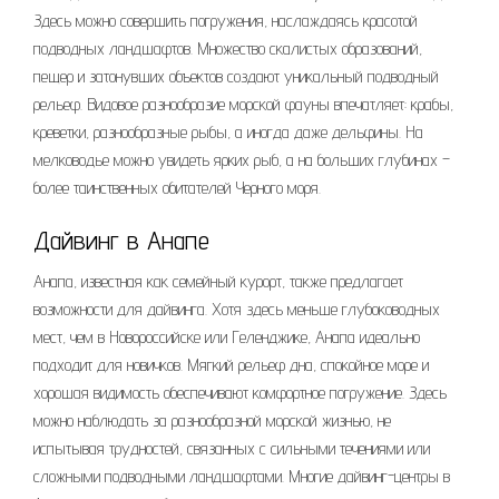
Здесь можно совершить погружения, наслаждаясь красотой
подводных ландшафтов. Множество скалистых образований,
пещер и затонувших объектов создают уникальный подводный
рельеф. Видовое разнообразие морской фауны впечатляет: крабы,
креветки, разнообразные рыбы, а иногда даже дельфины. На
мелководье можно увидеть ярких рыб, а на больших глубинах –
более таинственных обитателей Черного моря.
Дайвинг в Анапе
Анапа, известная как семейный курорт, также предлагает
возможности для дайвинга. Хотя здесь меньше глубоководных
мест, чем в Новороссийске или Геленджике, Анапа идеально
подходит для новичков. Мягкий рельеф дна, спокойное море и
хорошая видимость обеспечивают комфортное погружение. Здесь
можно наблюдать за разнообразной морской жизнью, не
испытывая трудностей, связанных с сильными течениями или
сложными подводными ландшафтами. Многие дайвинг-центры в