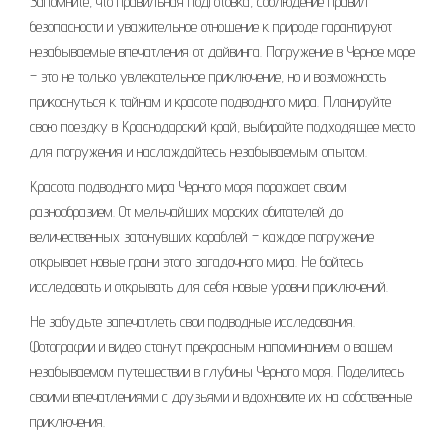
Запомните, что правильная подготовка, соблюдение правил
безопасности и уважительное отношение к природе гарантируют
незабываемые впечатления от дайвинга. Погружение в Черное море
– это не только увлекательное приключение, но и возможность
прикоснуться к тайнам и красоте подводного мира. Планируйте
свою поездку в Краснодарский край, выбирайте подходящее место
для погружения и наслаждайтесь незабываемым опытом.
Красота подводного мира Черного моря поражает своим
разнообразием. От мельчайших морских обитателей до
величественных затонувших кораблей – каждое погружение
открывает новые грани этого загадочного мира. Не бойтесь
исследовать и открывать для себя новые уровни приключений.
Не забудьте запечатлеть свои подводные исследования.
Фотографии и видео станут прекрасным напоминанием о вашем
незабываемом путешествии в глубины Черного моря. Поделитесь
своими впечатлениями с друзьями и вдохновите их на собственные
приключения.