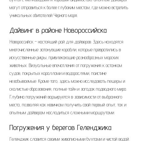
могут отправиться к более глубоким местам, где можно встретить
уникальных обитателей Черного моря.
Дайвинг в районе Новороссийска
Новороссийск – настоящий рай для дайверов. Здесь находятся
многочисленные затонувшие корабли, которые превратились в
искусственные рифы, привлекающие разнообразных морских
животных. Визуальные впечатления от погружения к останкам
судов, покрытых кораллами и водорослями, поистине
незабываемые. Кроме того, здесь можно исследовать пещеры и
скалистые образования, полные тайн и загадок подводного мира.
Глубина погружений варьируется в зависимости от выбранного
места, позволяя как новичкам получить свой первый опыт, так и
опытным дайверам насладиться сложными маршрутами.
Погружения у берегов Геленджика
Геленджик славится своими живописными бухтами и чистой водой.