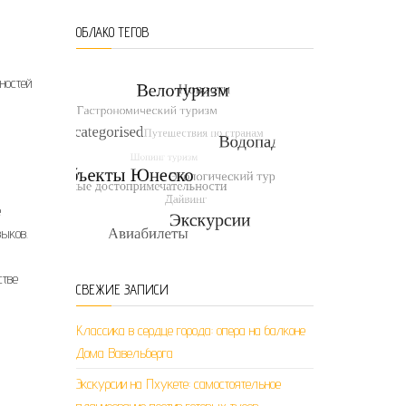
ОБЛАКО ТЕГОВ
ностей
е
выков.
стве
СВЕЖИЕ ЗАПИСИ
Классика в сердце города: опера на балконе
Дома Вавельберга
Экскурсии на Пхукете: самостоятельное