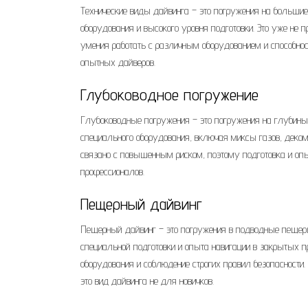
Технические виды дайвинга – это погружения на больши
оборудования и высокого уровня подготовки. Это уже не 
умения работать с различным оборудованием и способнос
опытных дайверов.
Глубоководное погружение
Глубоководные погружения – это погружения на глубины
специального оборудования, включая миксы газов, деком
связано с повышенным риском, поэтому подготовка и опы
профессионалов.
Пещерный дайвинг
Пещерный дайвинг – это погружения в подводные пещеры
специальной подготовки и опыта навигации в закрытых 
оборудования и соблюдение строгих правил безопасности.
это вид дайвинга не для новичков.