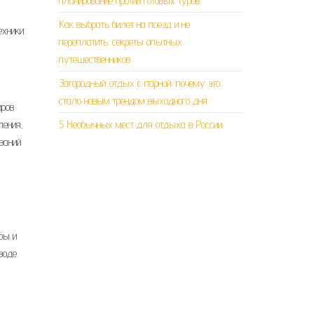
планирование против готовых туров
Как выбрать билет на поезд и не
ехники
переплатить: секреты опытных
путешественников
Загородный отдых с парной: почему это
стало новым трендом выходного дня
ров.
ления,
5 Необычных мест для отдыха в России
ваний
бы и
воде.