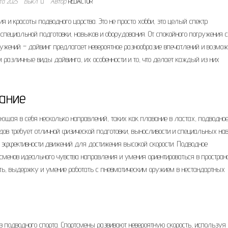
та 2025
Выкл.
Автор
REDACTOR
 и красоты подводного царства. Это не просто хобби, это целый спектр
специальной подготовки, навыков и оборудования. От спокойного погружения с
жений – дайвинг предлагает невероятное разнообразие впечатлений и возмож
 различные виды дайвинга, их особенности и то, что делает каждый из них
ание
ающая в себя несколько направлений, таких как плавание в ластах, подводно
дов требует отличной физической подготовки, выносливости и специальных на
 эффективности движений для достижения высокой скорости. Подводное
ртсменов идеального чувства направления и умения ориентироваться в простран
ость, выдержку и умение работать с пневматическим оружием в нестандартных
 подводного спорта. Спортсмены развивают невероятную скорость, используя