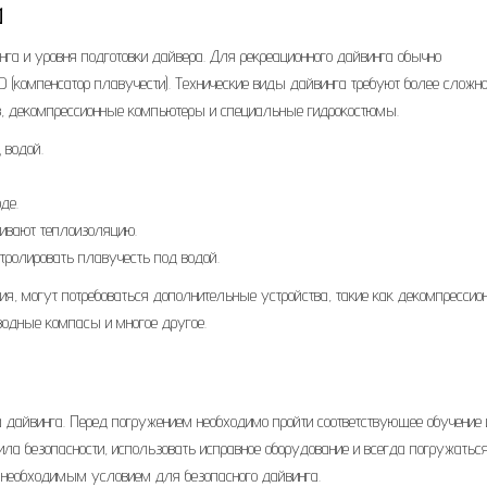
а
нга и уровня подготовки дайвера. Для рекреационного дайвинга обычно
 (компенсатор плавучести). Технические виды дайвинга требуют более сложно
в, декомпрессионные компьютеры и специальные гидрокостюмы.
 водой.
де.
ивают теплоизоляцию.
тролировать плавучесть под водой.
ния, могут потребоваться дополнительные устройства, такие как декомпрессио
одные компасы и многое другое.
 дайвинга. Перед погружением необходимо пройти соответствующее обучение 
а безопасности, использовать исправное оборудование и всегда погружаться
я необходимым условием для безопасного дайвинга.