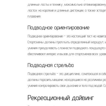
длинные ласты и технику, максимально оптимизированн
ластах: на короткие и длинные дистанции, а также эстафет
плавания;
Подводное ориентирование
Подводное ориентирование – это настоящий тест на навиг
Спортсмены должны проплыть определенный маршрут, исп
умения преодолевать сложности подводного ландшафта и
обеспечивают интерес и вызов для спортсменов всех уровн
Подводная стрельба
Подводная стрельба – это дисциплина, сочетающая в себ
должны поразить мишени, находящиеся на различном расс
умения контролировать свое дыхание и тело под водой. Со
Рекреационный дайвинг