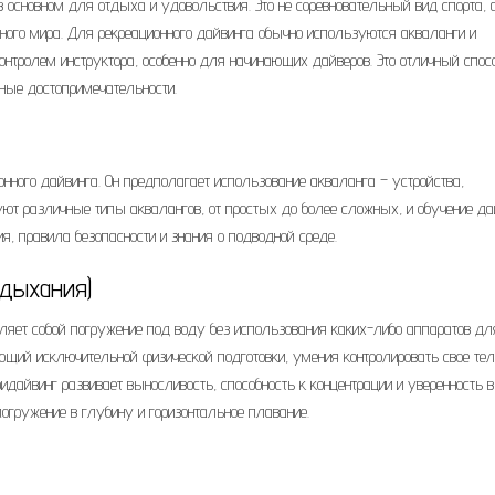
 основном для отдыха и удовольствия. Это не соревновательный вид спорта, 
ного мира. Для рекреационного дайвинга обычно используются акваланги и
онтролем инструктора, особенно для начинающих дайверов. Это отличный спос
ные достопримечательности.
онного дайвинга. Он предполагает использование акваланга – устройства,
ют различные типы аквалангов, от простых до более сложных, и обучение да
я, правила безопасности и знания о подводной среде.
 дыхания)
ляет собой погружение под воду без использования каких-либо аппаратов дл
ющий исключительной физической подготовки, умения контролировать свое тел
дайвинг развивает выносливость, способность к концентрации и уверенность в 
гружение в глубину и горизонтальное плавание.