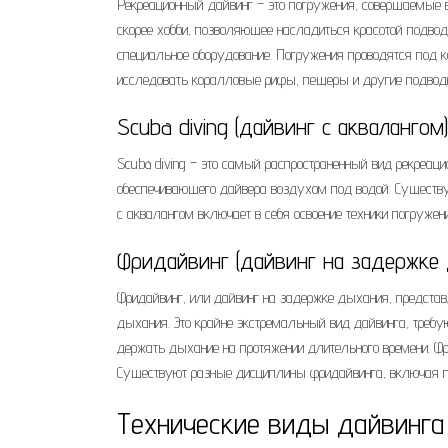
Рекреационный дайвинг – это погружения, совершаемые в
скорее хобби, позволяющее насладиться красотой подвод
специальное оборудование. Погружения проводятся под к
исследовать коралловые рифы, пещеры и другие подвод
Scuba diving (дайвинг с аквалангом)
Scuba diving – это самый распространенный вид рекреаци
обеспечивающего дайвера воздухом под водой. Существу
с аквалангом включает в себя освоение техники погружени
Фридайвинг (дайвинг на задержке
Фридайвинг, или дайвинг на задержке дыхания, представ
дыхания. Это крайне экстремальный вид дайвинга, требу
держать дыхание на протяжении длительного времени. Фри
Существуют разные дисциплины фридайвинга, включая по
Технические виды дайвинга