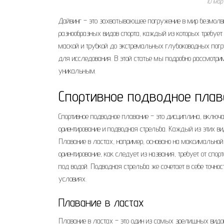
10 мар
Дайвинг – это захватывающее погружение в мир безмолвия
разнообразных видов спорта, каждый из которых требует 
маской и трубкой до экстремальных глубоководных погру
для исследования. В этой статье мы подробно рассмотрим
уникальным.
Спортивное подводное плав
Спортивное подводное плавание – это дисциплина, включ
ориентирование и подводная стрельба. Каждый из этих ви
Плавание в ластах, например, основано на максимальной
ориентирование, как следует из названия, требует от спо
под водой. Подводная стрельба же сочетает в себе точн
условиях.
Плавание в ластах
Плавание в ластах – это один из самых зрелищных видов