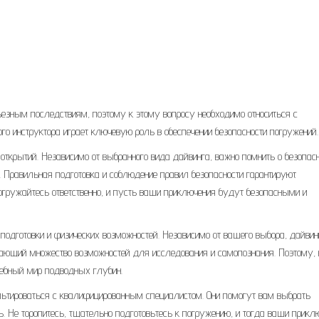
ьезным последствиям, поэтому к этому вопросу необходимо относиться с
о инструктора играет ключевую роль в обеспечении безопасности погружений.
ткрытий. Независимо от выбранного вида дайвинга, важно помнить о безопасн
 Правильная подготовка и соблюдение правил безопасности гарантируют
огружайтесь ответственно, и пусть ваши приключения будут безопасными и
 подготовки и физических возможностей. Независимо от вашего выбора, дайвинг
ающий множество возможностей для исследования и самопознания. Поэтому, 
шебный мир подводных глубин.
ьтироваться с квалифицированным специалистом. Они помогут вам выбрать
. Не торопитесь, тщательно подготовьтесь к погружению, и тогда ваши прикл