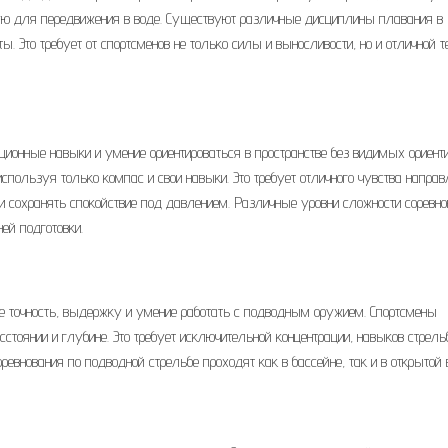
ую для передвижения в воде. Существуют различные дисциплины плавания в
ы. Это требует от спортсменов не только силы и выносливости, но и отличной т
ационные навыки и умение ориентироваться в пространстве без видимых ориенти
ользуя только компас и свои навыки. Это требует отличного чувства направ
 сохранять спокойствие под давлением. Различные уровни сложности соревно
ей подготовки.
е точность, выдержку и умение работать с подводным оружием. Спортсмены
тоянии и глубине. Это требует исключительной концентрации, навыков стрель
ревнования по подводной стрельбе проходят как в бассейне, так и в открытой 