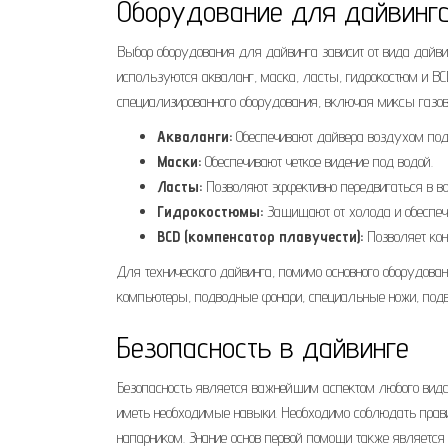
Оборудование для дайвинг
Выбор оборудования для дайвинга зависит от вида дайви
используются акваланг, маска, ласты, гидрокостюм и BCD
специализированного оборудования, включая миксы газо
Акваланги:
Обеспечивают дайвера воздухом под
Маски:
Обеспечивают четкое видение под водой.
Ласты:
Позволяют эффективно передвигаться в во
Гидрокостюмы:
Защищают от холода и обеспеч
BCD (компенсатор плавучести):
Позволяет кон
Для технического дайвинга, помимо основного оборудова
компьютеры, подводные фонари, специальные ножи, подв
Безопасность в дайвинге
Безопасность является важнейшим аспектом любого вида
иметь необходимые навыки. Необходимо соблюдать правил
напарником. Знание основ первой помощи также являетс