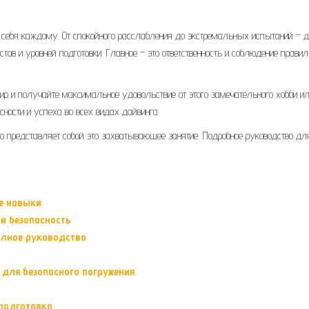
я себя каждому. От спокойного расслабления до экстремальных испытаний – д
тов и уровней подготовки. Главное – это ответственность и соблюдение правил
 и получайте максимальное удовольствие от этого замечательного хобби ил
асности и успеха во всех видах дайвинга.
 что представляет собой это захватывающее занятие. Подробное руководство дл
е навыки
и безопасность
олное руководство
 для безопасного погружения
 подготовка