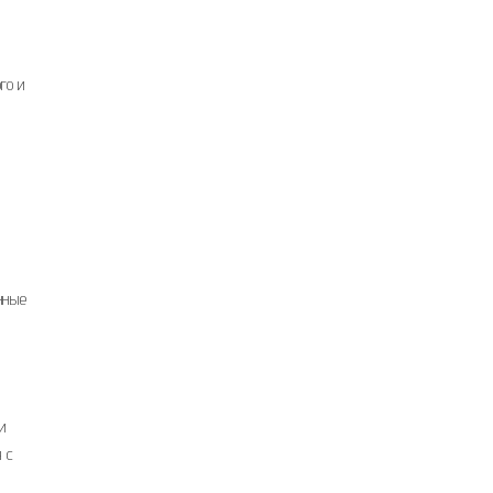
го и
нные
и
 с