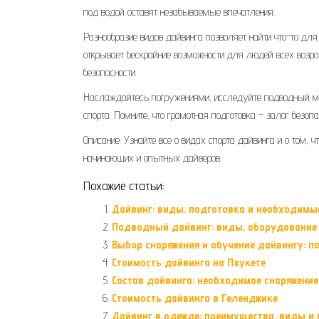
под водой оставят незабываемые впечатления.
Разнообразие видов дайвинга позволяет найти что-то дл
открывает бескрайние возможности для людей всех возрас
безопасности.
Наслаждайтесь погружениями, исследуйте подводный мир
спорта. Помните, что грамотная подготовка – залог безоп
Описание: Узнайте все о видах спорта дайвинга и о том,
начинающих и опытных дайверов.
Похожие статьи:
Дайвинг: виды, подготовка и необходимы
Подводный дайвинг: виды, оборудование 
Выбор снаряжения и обучение дайвингу: п
Стоимость дайвинга на Пхукете
Состав дайвинга: необходимое снаряжение
Стоимость дайвинга в Геленджике
Дайвинг в одежде: преимущества, виды и