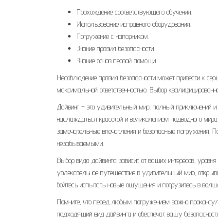
Прохождение соответствующего обучения.
Использование исправного оборудования.
Погружение с напарником.
Знание правил безопасности.
Знание основ первой помощи.
Несоблюдение правил безопасности может привести к сер
максимальной ответственностью. Выбор квалифицированног
Дайвинг – это удивительный мир, полный приключений и о
наслаждаться красотой и великолепием подводного мира.
замечательные впечатления и безопасные погружения. П
незабываемыми.
Выбор вида дайвинга зависит от ваших интересов, уровня
увлекательное путешествие в удивительный мир, открыв
бойтесь испытать новые ощущения и погрузитесь в вол
Помните, что перед любым погружением важно проконсул
подходящий вид дайвинга и обеспечат вашу безопасность