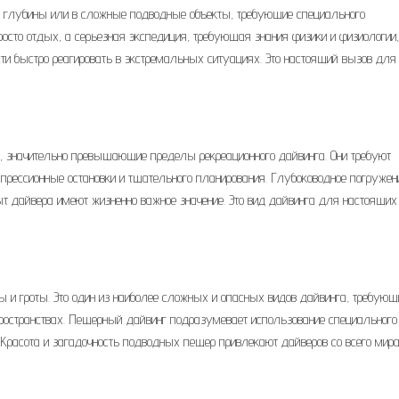
е глубины или в сложные подводные объекты, требующие специального
просто отдых, а серьезная экспедиция, требующая знания физики и физиологии,
ти быстро реагировать в экстремальных ситуациях. Это настоящий вызов для
, значительно превышающие пределы рекреационного дайвинга. Они требуют
прессионные остановки и тщательного планирования. Глубоководное погружен
т дайвера имеют жизненно важное значение. Это вид дайвинга для настоящих
 и гроты. Это один из наиболее сложных и опасных видов дайвинга, требующ
пространствах. Пещерный дайвинг подразумевает использование специального
 Красота и загадочность подводных пещер привлекают дайверов со всего мира