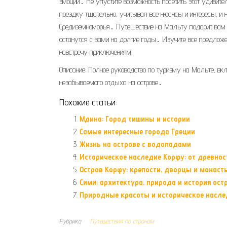
эмоций․ Не упустите возможность посетить этот удивите
поездку тщательно, учитывая все нюансы и интересы, и
Средиземноморья․ Путешествие на Мальту подарит вам м
останутся с вами на долгие годы․ Изучите все предлож
навстречу приключениям!
Описание: Полное руководство по туризму на Мальте, вк
незабываемого отдыха на острове․
Похожие статьи:
Мдина: Город тишины и истории
Самые интересные города Греции
Жизнь на острове с водопадами
Историческое наследие Корфу: от древнос
Остров Корфу: крепости, дворцы и монаст
Сими: архитектура, природа и история ост
Природные красоты и историческое насле
Рубрика
Путешествия по странам