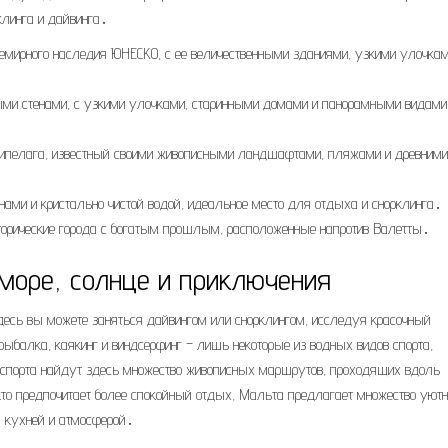
клинга и дайвинга․
емирного наследия ЮНЕСКО, с ее величественными зданиями, узкими улочкам
ми стенами, с узкими улочками, старинными домами и панорамными видами
рхипелага, известный своими живописными ландшафтами, пляжами и древними
ами и кристально чистой водой, идеальное место для отдыха и снорклинга․
орические города с богатым прошлым, расположенные напротив Валетты․
море, солнце и приключения
десь вы можете заняться дайвингом или снорклингом, исследуя красочный
ыбалка, каякинг и виндсерфинг – лишь некоторые из водных видов спорта,
спорта найдут здесь множество живописных маршрутов, проходящих вдоль
 кто предпочитает более спокойный отдых, Мальта предлагает множество уют
й кухней и атмосферой․