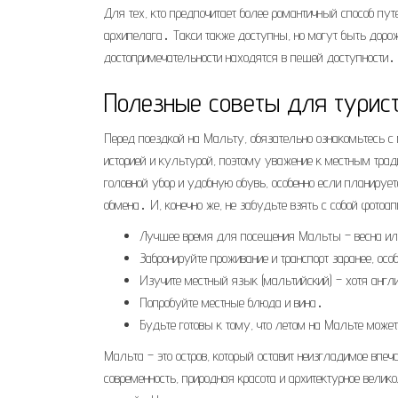
Для тех, кто предпочитает более романтичный способ п
архипелага․ Такси также доступны, но могут быть дорож
достопримечательности находятся в пешей доступности․
Полезные советы для турис
Перед поездкой на Мальту, обязательно ознакомьтесь с 
историей и культурой, поэтому уважение к местным трад
головной убор и удобную обувь, особенно если планируе
обмена․ И, конечно же, не забудьте взять с собой фотоап
Лучшее время для посещения Мальты – весна или 
Забронируйте проживание и транспорт заранее, осо
Изучите местный язык (мальтийский) – хотя англ
Попробуйте местные блюда и вина․
Будьте готовы к тому, что летом на Мальте може
Мальта – это остров, который оставит неизгладимое впеч
современность, природная красота и архитектурное вели