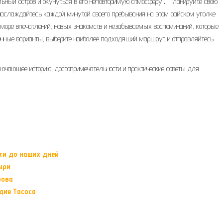
льный остров и окунуться в его неповторимую атмосферу․ Планируйте свою
 наслаждайтесь каждой минутой своего пребывания на этом райском уголке
оре впечатлений, новых знакомств и незабываемых воспоминаний, которые
енные варианты, выберите наиболее подходящий маршрут и отправляйтесь
лючающее историю, достопримечательности и практические советы для
ти до наших дней
ыри
рова
дие Тасоса