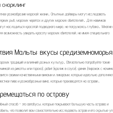
 снорклинг
ятное разнообразие морской жизни․ Опытные дайверы могут исследовать
ярких рыб, морских черепах и других морских обитателей․ Для новичков
огут насладиться красотой подводного мира, не погружаясь глубоко․ Многие
я возможность увидеть красоту морских обитателей, не имея специального
твия Мальты: вкусы средиземноморья
орских традиций и влияний разных культур․ Обязательно попробуйте такие
нкой из рикотты или гороха), рабит (кролик в соусе), фенек (пирожок с начинк
вится своими качественными винами и ликерами, которые идеально дополняю
стное пиво и разнообразные вина, которые производятся на острове․
еремещаться по острову
бный способ – это автобусы, которые покрывают большую часть острова и
обиль, что позволит вам самостоятельно исследовать остров и его скрытые у