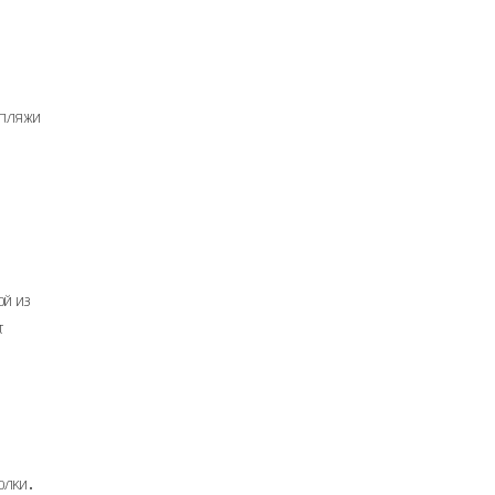
 пляжи
ой из
т
голки․