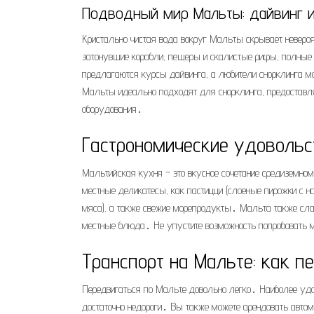
Подводный мир Мальты: дайвинг и
Кристально чистая вода вокруг Мальты скрывает неверо
затонувшие корабли, пещеры и скалистые рифы, полные 
предлагаются курсы дайвинга, а любители снорклинга м
Мальты идеально подходят для снорклинга, предоставля
оборудования․
Гастрономические удовольс
Мальтийская кухня – это вкусное сочетание средиземном
местные деликатесы, как пастицци (слоеные пирожки с начи
мяса), а также свежие морепродукты․ Мальта также сла
местные блюда․ Не упустите возможность попробовать ме
Транспорт на Мальте: как п
Передвигаться по Мальте довольно легко․ Наиболее удо
достаточно недороги․ Вы также можете арендовать автом