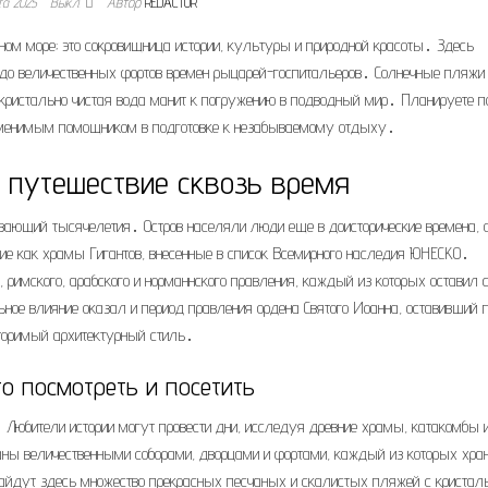
та 2025
Выкл.
Автор
REDACTOR
мном море; это сокровищница истории, культуры и природной красоты․ Здесь
в до величественных фортов времен рыцарей-госпитальеров․ Солнечные пляжи
кристально чистая вода манит к погружению в подводный мир․ Планируете п
аменимым помощником в подготовке к незабываемому отдыху․
: путешествие сквозь время
ающий тысячелетия․ Остров населяли люди еще в доисторические времена, 
ие как храмы Гигантов, внесенные в список Всемирного наследия ЮНЕСКО․
римского, арабского и норманнского правления, каждый из которых оставил 
ьное влияние оказал и период правления ордена Святого Иоанна, оставивший 
торимый архитектурный стиль․
о посмотреть и посетить
 Любители истории могут провести дни, исследуя древние храмы, катакомбы 
ны величественными соборами, дворцами и фортами, каждый из которых хра
айдут здесь множество прекрасных песчаных и скалистых пляжей с кристал