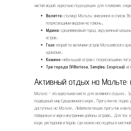
чистой водой, идеально подходящих для плавания, снор
Валетта:
столица Мальты, внесенная в список Вс
потрясающими видами на гавань․
Мдина:
средневековый город, окруженный мощны
остров․
Гозо:
второй по величине остров Мальтийского а
храмами․
Комино:
небольшой остров с потрясающими лагун
Три города (Vittoriosa, Senglea, Cospicua):
ист
Активный отдых на Мальте: 
Мальта – это идеальное место для активного отдыха․ З
подводный мир Средиземного моря․ Прогулки на лодке, р
доступных на Мальте․ Любители пеших прогулок и вело
побережья и через внутренние районы острова․ Для тех,
кафе, ресторанов и баров, где можно насладиться местно