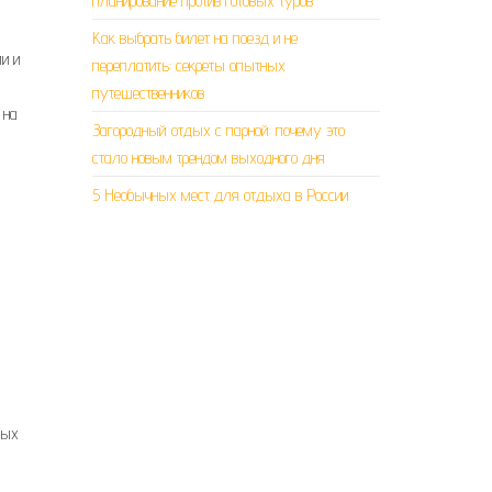
планирование против готовых туров
Как выбрать билет на поезд и не
и и
переплатить: секреты опытных
путешественников
 на
Загородный отдых с парной: почему это
стало новым трендом выходного дня
5 Необычных мест для отдыха в России
ных