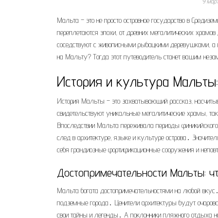
9 мар
Мальта – это не просто островное государство в Средизе
переплетаются эпохи, от древних мегалитических храмо
соседствуют с живописными рыбацкими деревушками, а 
на Мальту? Тогда этот путеводитель станет вашим нез
История и культура Мальты
История Мальты – это захватывающий рассказ, насчитыв
свидетельствуют уникальные мегалитические храмы, так
Впоследствии Мальта переживала периоды финикийского, 
след в архитектуре, языке и культуре острова․ Значител
себя грандиозные фортификационные сооружения и непов
Достопримечательности Мальты: чт
Мальта богата достопримечательностями на любой вкус․
подземные города․ Ценители архитектуры будут очарова
свои тайны и легенды․ А поклонники пляжного отдыха н