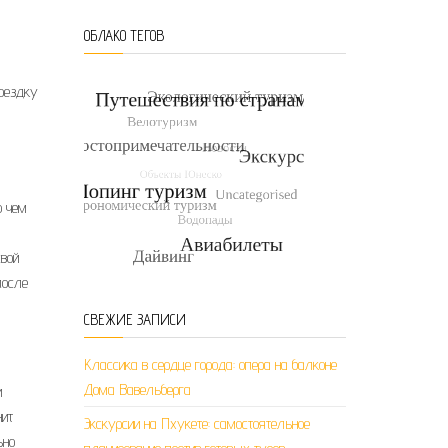
ОБЛАКО ТЕГОВ
оездку
о чем
свой
после
СВЕЖИЕ ЗАПИСИ
Классика в сердце города: опера на балконе
Дома Вавельберга
и
нит
Экскурсии на Пхукете: самостоятельное
ьно