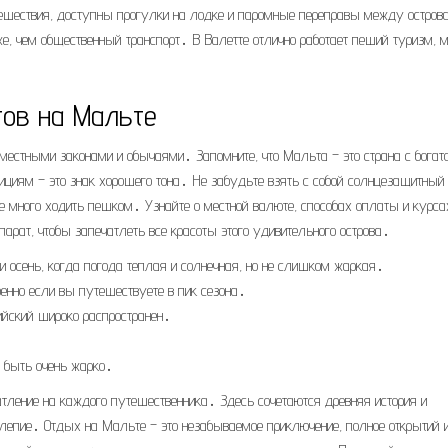
утешествия, доступны прогулки на лодке и паромные переправы между остров
е, чем общественный транспорт․ В Валетте отлично работает пеший туризм, м
тов на Мальте
местными законами и обычаями․ Запомните, что Мальта – это страна с богат
ициям – это знак хорошего тона․ Не забудьте взять с собой солнцезащитный
те много ходить пешком․ Узнайте о местной валюте, способах оплаты и курса
парат, чтобы запечатлеть все красоты этого удивительного острова․
осень, когда погода теплая и солнечная, но не слишком жаркая․
бенно если вы путешествуете в пик сезона․
ийский широко распространен․
т быть очень жарко․
атление на каждого путешественника․ Здесь сочетаются древняя история и
колепие․ Отдых на Мальте – это незабываемое приключение, полное открытий 