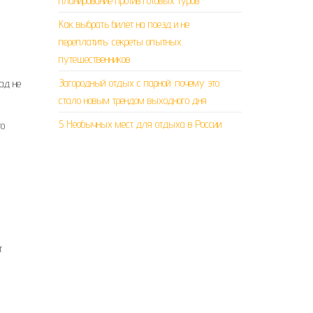
планирование против готовых туров
Как выбрать билет на поезд и не
переплатить: секреты опытных
путешественников
Загородный отдых с парной: почему это
пад не
стало новым трендом выходного дня
5 Необычных мест для отдыха в России
то
т