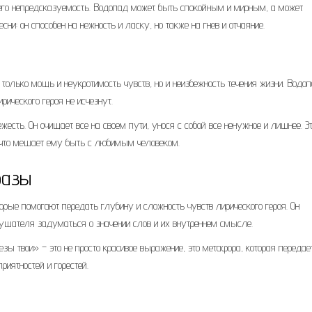
и его непредсказуемость. Водопад может быть спокойным и мирным, а может
ни: он способен на нежность и ласку, но также на гнев и отчаяние.
 только мощь и неукротимость чувств, но и неизбежность течения жизни. Водо
ирического героя не исчезнут.
жесть. Он очищает все на своем пути, унося с собой все ненужное и лишнее. Э
о, что мешает ему быть с любимым человеком.
разы
орые помогают передать глубину и сложность чувств лирического героя. Он
ушателя задуматься о значении слов и их внутреннем смысле.
ы твои» – это не просто красивое выражение, это метафора, которая передае
риятностей и горестей.