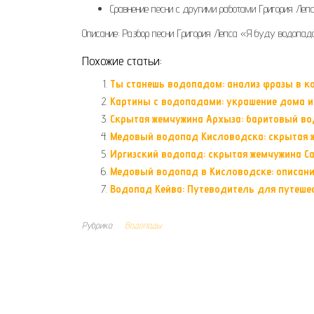
Сравнение песни с другими работами Григория Лепс
Описание: Разбор песни Григория Лепса «Я буду водопад
Похожие статьи:
Ты станешь водопадом: анализ фразы в ко
Картины с водопадами: украшение дома и
Скрытая жемчужина Архыза: баритовый в
Медовый водопад Кисловодска: скрытая 
Иргизский водопад: скрытая жемчужина С
Медовый водопад в Кисловодске: описание
Водопад Кейва: Путеводитель для путеше
Рубрика
Водопады