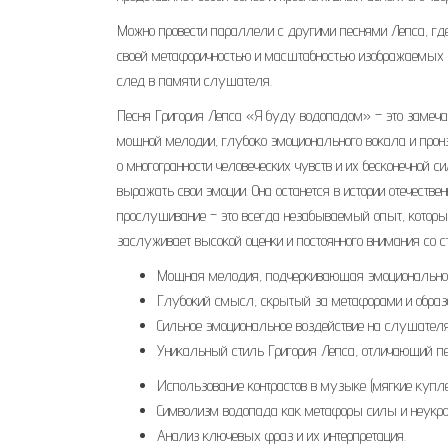
Можно провести параллели с другими песнями Лепса, где
своей метафоричностью и масштабностью изображаемых чу
след в памяти слушателя.
Песня Григория Лепса «Я буду водопадом» – это замеча
мощной мелодии, глубоко эмоционального вокала и прон
о многогранности человеческих чувств и их бесконечной 
выражать свои эмоции. Она останется в истории отечеств
прослушивание – это всегда незабываемый опыт, который
заслуживает высокой оценки и постоянного внимания со 
Мощная мелодия, подчеркивающая эмоциональнос
Глубокий смысл, скрытый за метафорами и образ
Сильное эмоциональное воздействие на слушателя
Уникальный стиль Григория Лепса, отличающий пес
Использование контрастов в музыке (мягкие купл
Символизм водопада как метафоры силы и неукрот
Анализ ключевых фраз и их интерпретация.