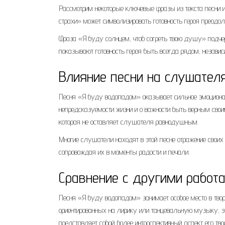
Рассмотрим некоторые ключевые фразы из текста песни и
страхи» может символизировать готовность героя преодо
Фраза «Я буду солнцем, чтоб согреть твою душу» подчер
показывают готовность героя быть всегда рядом, независи
Влияние песни на слушател
Песня «Я буду водопадом» оказывает сильное эмоционал
непредсказуемости жизни и о важности быть верным свои
которая не оставляет слушателя равнодушным.
Многие слушатели находят в этой песне отражение своих 
сопровождая их в моменты радости и печали.
Сравнение с другими работ
Песня «Я буду водопадом» занимает особое место в творче
ориентированных на лирику или танцевальную музыку, э
представляет собой более интроспективный аспект его тво