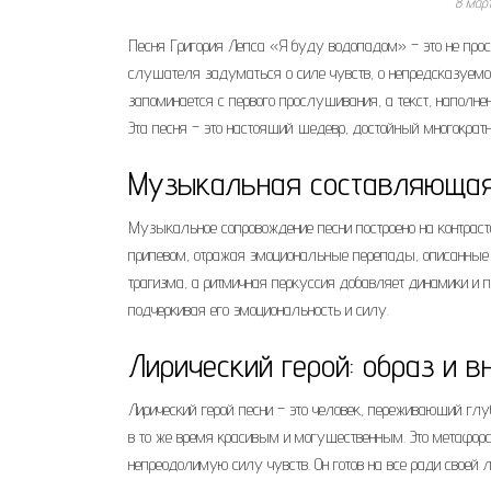
8 мар
Песня Григория Лепса «Я буду водопадом» – это не пр
слушателя задуматься о силе чувств, о непредсказуемо
запоминается с первого прослушивания, а текст, наполн
Эта песня – это настоящий шедевр, достойный многократ
Музыкальная составляющая
Музыкальное сопровождение песни построено на контрас
припевом, отражая эмоциональные перепады, описанные 
трагизма, а ритмичная перкуссия добавляет динамики и п
подчеркивая его эмоциональность и силу.
Лирический герой: образ и 
Лирический герой песни – это человек, переживающий глу
в то же время красивым и могущественным. Это метафор
непреодолимую силу чувств. Он готов на все ради своей л