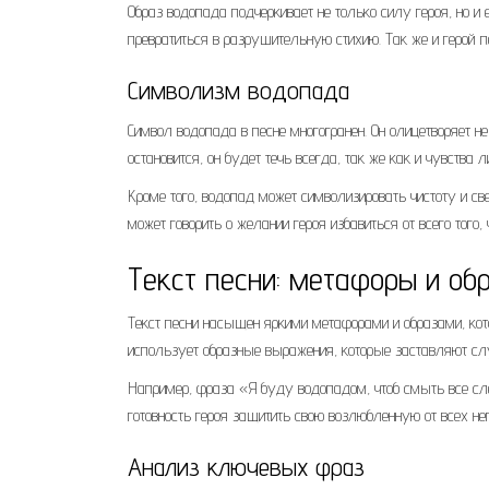
Образ водопада подчеркивает не только силу героя, но 
превратиться в разрушительную стихию. Так же и герой пес
Символизм водопада
Символ водопада в песне многогранен. Он олицетворяет не
остановится, он будет течь всегда, так же как и чувства л
Кроме того, водопад может символизировать чистоту и све
может говорить о желании героя избавиться от всего тог
Текст песни: метафоры и об
Текст песни насыщен яркими метафорами и образами, кот
использует образные выражения, которые заставляют сл
Например, фраза «Я буду водопадом, чтоб смыть все слез
готовность героя защитить свою возлюбленную от всех неп
Анализ ключевых фраз