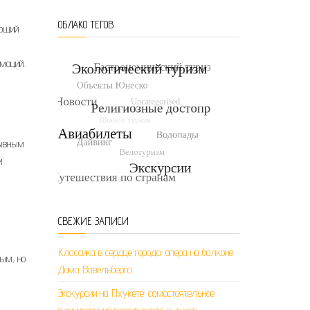
ОБЛАКО ТЕГОВ
яющий
моций.
рывным
и
СВЕЖИЕ ЗАПИСИ
Классика в сердце города: опера на балконе
вым, но
Дома Вавельберга
Экскурсии на Пхукете: самостоятельное