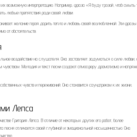
 их возможную интерпретацию. Например, фраза «Я буду грозой, чтоб смыть 
леть любые препятствия ради своей любви.
кивает желание героя дарить тепло и любовь своей возлюбленной. Эти фразы
мо от обстоятельств.
я
ьное воздействие на слушателя. Она заставляет задуматься о силе любви, 
м чувствам. Мелодия и текст песни создают атмосферу драматизма и напряж
собственных чувств и переживаний. Она становится саундтреком к их жизни,
ами Лепса
стве Григория Лепса. В отличие от некоторых других его работ, более
та песня отличается своей глубиной и эмоциональной насыщенностью. Она
рчества.