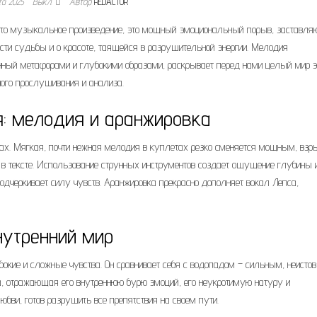
та 2025
Выкл.
Автор
REDACTOR
осто музыкальное произведение, это мощный эмоциональный порыв, заставл
сти судьбы и о красоте, таящейся в разрушительной энергии. Мелодия
енный метафорами и глубокими образами, раскрывает перед нами целый мир э
ного прослушивания и анализа.
: мелодия и аранжировка
тах. Мягкая, почти нежная мелодия в куплетах резко сменяется мощным, вз
в тексте. Использование струнных инструментов создает ощущение глубины 
одчеркивает силу чувств. Аранжировка прекрасно дополняет вокал Лепса,
внутренний мир
бокие и сложные чувства. Он сравнивает себя с водопадом – сильным, неисто
а, отражающая его внутреннюю бурю эмоций, его неукротимую натуру и
юбви, готов разрушить все препятствия на своем пути.