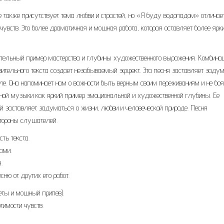
 также присутствует тема любви и страстей, но «Я буду водопадом» отличае
вств. Это более драматичная и мощная работа, которая оставляет более ярк
тельный пример мастерства и глубины художественного выражения. Комбина
зительного текста создает незабываемый эффект. Эта песня заставляет заду
силе. Она напоминает нам о важности быть верным своим переживаниям и не бо
енной музыки как яркий пример эмоциональной и художественной глубины. Ее
 заставляет задуматься о жизни, любви и человеческой природе. Песня
стороны слушателей.
ть текста.
ами.
.
ню от других его работ.
еты и мощный припев).
имости чувств.