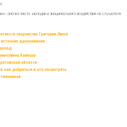
а.
ом», анализ текста, мелодии и эмоционального воздействия на слушателя.
нтексте творчества Григория Лепса
 источник вдохновения
одопад
жемчужина Кавказа
аратовской области
, как добраться и что посмотреть
ственников