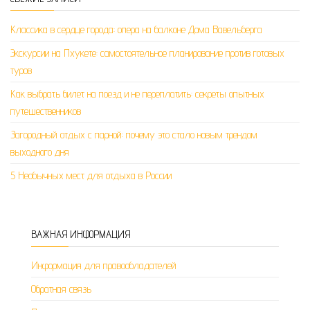
Классика в сердце города: опера на балконе Дома Вавельберга
Экскурсии на Пхукете: самостоятельное планирование против готовых
туров
Как выбрать билет на поезд и не переплатить: секреты опытных
путешественников
Загородный отдых с парной: почему это стало новым трендом
выходного дня
5 Необычных мест для отдыха в России
ВАЖНАЯ ИНФОРМАЦИЯ
Информация для правообладателей
Обратная связь