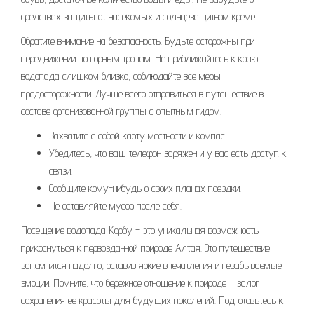
средствах защиты от насекомых и солнцезащитном креме.
Обратите внимание на безопасность. Будьте осторожны при
передвижении по горным тропам. Не приближайтесь к краю
водопада слишком близко, соблюдайте все меры
предосторожности. Лучше всего отправиться в путешествие в
составе организованной группы с опытным гидом.
Захватите с собой карту местности и компас.
Убедитесь, что ваш телефон заряжен и у вас есть доступ к
связи.
Сообщите кому-нибудь о своих планах поездки.
Не оставляйте мусор после себя.
Посещение водопада Корбу – это уникальная возможность
прикоснуться к первозданной природе Алтая. Это путешествие
запомнится надолго, оставив яркие впечатления и незабываемые
эмоции. Помните, что бережное отношение к природе – залог
сохранения ее красоты для будущих поколений. Подготовьтесь к