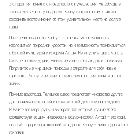
это гарантия приятного и безопасного путешествия. Не забудьте
запечатлеть красоту водопада Корбу на фотографиях, чтобы
сохранить воспоминания об этом удивительном месте на долгие
годы.
Посещение водопада Корбу – это не только возможность
насладиться природной красотой, но и возможность познакомиться
с богатой культурой и историей Алтая. Не упустите шанс узнать
больше об этом удивительном регионе, о его людях и традициях.
Погрузитесь в мир дикой природы и откройте для себя новые
горизонты. Это путешествие оставит след в вашей памяти на всю
жизнь.
Помимо водопада, Телецкое озеро предлагает множество других
достопримечательностей и возможностей для активного отдыха.
Изучите все маршруты и выберите тот, который лучше всего
соответствует вашим интересам и возможностям. Алтай – это край,
полный сюрпризов и открытий, и водопад Корбу – лишь одно из его
сокровищ.