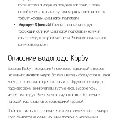
путешествие на лодке до определенной точки, а затем
пеший переход к водопаду. Этот маршрут живописнее, но
требует хорошей физической подготовки.
Маршрут 3 (пеший):
Самый сложный маршрут,
требующий отличной физической подготовки и наличия
опыта походов в горной местности. Занимает значительное
количество времени.
Описание водопада Корбу
Водопад Корбу – это мощный поток воды, падающий с высоты
нескольких десятков метров. Его бурные воды образуют пенящиеся
каскады, создавая невероятное зрелище. Окружающая природа
поражает своим великолепием: густые леса, высокие горы,
чистейший воздух. Здесь можно почувствовать себя наедине с
природой, наслаждаясь ее первозданной красотой.
Особенностью водопада является его многоступенчатая структура.
Вода срывается не одним мощным потоком, а несколькими