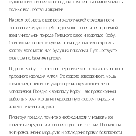
путешествию заранее, и оно подарит вам незабываемые моменты,
полные волшебства и открытий.
Не стоит забывать о важности экологической ответственности.
Загрязнение окружающей среды может нанести непоправимый
вред уникальной природе Телецкого озера и водопада Корбу.
Соблюдение правил поведения в природе поможет сохранить
красоту этого места для будущих поколений. Путешествуйте
ответственно, берегите природу!
Водопад Корбу – это не просто красивое место, это часть богатого
природного наследия Алтая. Его красота завораживает, мощь
впечатляет, а тишина и умиротворение окружающих лесов
успокаивают. Поездка к водопаду Корбу – это превосходный
выбор для всех, кто ценит первозданную красоту природы и
жаждет активного отдыха.
Планируя поездку, помните о необходимости учитывать все
возможные трудности и заранее подготовится к ним. Правильная
экипировка, знание маршрута и соблюдение правил безопасности –