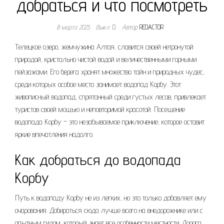
добраться и что посмотреть
8 марта 2025
Выкл.
Автор
REDACTOR
Телецкое озеро, жемчужина Алтая, славится своей нетронутой
природой, кристально чистой водой и величественными горными
пейзажами. Его берега хранят множество тайн и природных чудес,
среди которых особое место занимает водопад Корбу. Этот
живописный водопад, спрятанный среди густых лесов, привлекает
туристов своей мощью и неповторимой красотой. Посещение
водопада Корбу – это незабываемое приключение, которое оставит
яркие впечатления надолго.
Как добраться до водопада
Корбу
Путь к водопаду Корбу не из легких, но это только добавляет ему
очарования. Добираться сюда лучше всего на внедорожнике или с
опытным гидом, который знает все особенности местности. Дорога