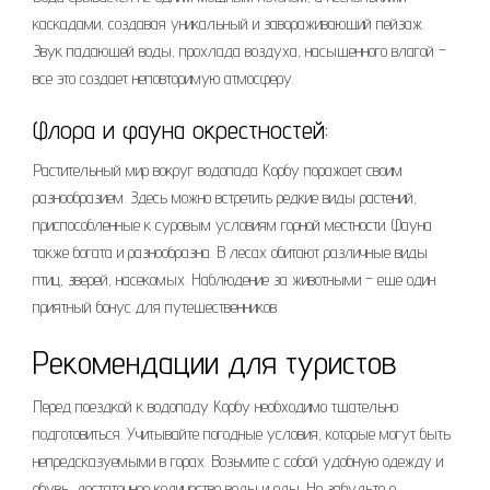
каскадами, создавая уникальный и завораживающий пейзаж.
Звук падающей воды, прохлада воздуха, насыщенного влагой –
все это создает неповторимую атмосферу.
Флора и фауна окрестностей:
Растительный мир вокруг водопада Корбу поражает своим
разнообразием. Здесь можно встретить редкие виды растений,
приспособленные к суровым условиям горной местности. Фауна
также богата и разнообразна. В лесах обитают различные виды
птиц, зверей, насекомых. Наблюдение за животными – еще один
приятный бонус для путешественников.
Рекомендации для туристов
Перед поездкой к водопаду Корбу необходимо тщательно
подготовиться. Учитывайте погодные условия, которые могут быть
непредсказуемыми в горах. Возьмите с собой удобную одежду и
обувь, достаточное количество воды и еды. Не забудьте о