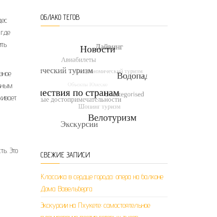
ОБЛАКО ТЕГОВ
дес
 где
ить
зное
льным
живает
ь. Это
СВЕЖИЕ ЗАПИСИ
Классика в сердце города: опера на балконе
Дома Вавельберга
Экскурсии на Пхукете: самостоятельное