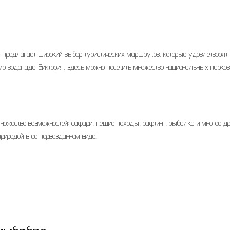
а предлагает широкий выбор туристических маршрутов, которые удовлетворят
 водопада Виктория, здесь можно посетить множество национальных парков
ожество возможностей: сафари, пешие походы, рафтинг, рыбалка и многое др
природой в ее первозданном виде.