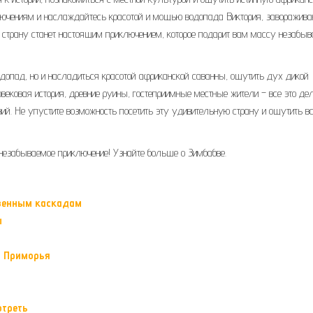
ключениям и наслаждайтесь красотой и мощью водопада Виктория, заворажи
ту страну станет настоящим приключением, которое подарит вам массу незабы
одопад, но и насладиться красотой африканской саванны, ощутить дух дикой
вековая история, древние руины, гостеприимные местные жители – все это де
й. Не упустите возможность посетить эту удивительную страну и ощутить в
 незабываемое приключение! Узнайте больше о Зимбабве.
твенным каскадам
ы
а Приморья
отреть