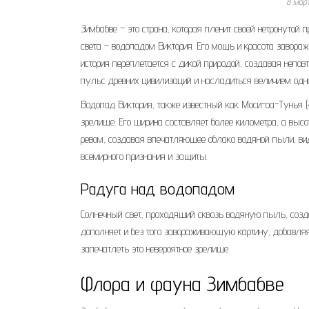
8 мар
Зимбабве – это страна, которая пленит своей нетронутой
света – водопадом Виктория. Его мощь и красота завораж
история переплетается с дикой природой, создавая непо
пульс древних цивилизаций и насладиться величием одн
Водопад Виктория, также известный как Моси-оа-Тунья 
зрелище. Его ширина составляет более километра, а выс
ревом, создавая впечатляющее облако водяной пыли, вид
всемирного признания и защиты.
Радуга над водопадом
Солнечный свет, проходящий сквозь водяную пыль, созда
дополняет и без того завораживающую картину, добавляя
запечатлеть это невероятное зрелище.
Флора и фауна Зимбабве