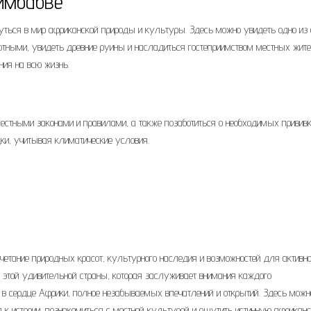
имбабве
уться в мир африканской природы и культуры. Здесь можно увидеть одно из
отными, увидеть древние руины и насладиться гостеприимством местных жите
ния на всю жизнь.
естными законами и правилами, а также позаботиться о необходимых привив
ки, учитывая климатические условия.
очетание природных красот, культурного наследия и возможностей для активно
 этой удивительной страны, которая заслуживает внимания каждого
 в сердце Африки, полное незабываемых впечатлений и открытий. Здесь можн
я к истории, познакомиться с местной культурой и ощутить истинную африкан