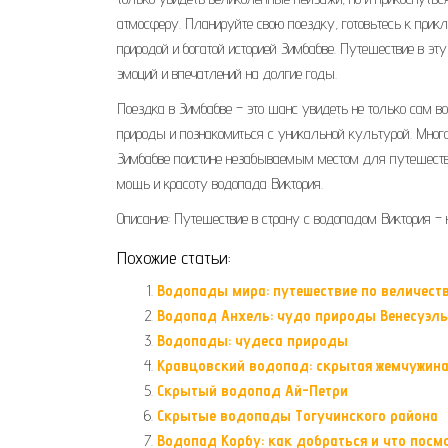
атмосферу. Планируйте свою поездку, готовьтесь к при
природой и богатой историей Зимбабве. Путешествие в э
эмоций и впечатлений на долгие годы.
Поездка в Зимбабве – это шанс увидеть не только сам в
природы и познакомиться с уникальной культурой. Много
Зимбабве поистине незабываемым местом для путешестви
мощь и красоту водопада Виктория.
Описание: Путешествие в страну с водопадом Виктория –
Похожие статьи:
Водопады мира: путешествие по величес
Водопад Анхель: чудо природы Венесуэл
Водопады: чудеса природы
Кравцовский водопад: скрытая жемчужин
Скрытый водопад Ай-Петри
Скрытые водопады Тогучинского района
Водопад Корбу: как добраться и что посм