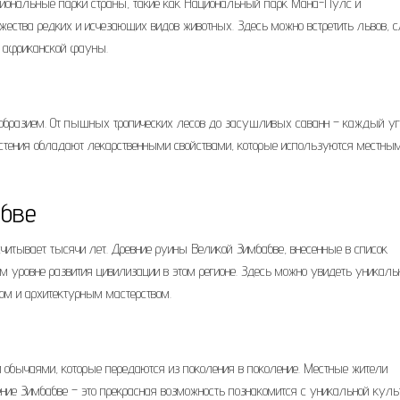
циональные парки страны, такие как Национальный парк Мана-Пулс и
ства редких и исчезающих видов животных. Здесь можно встретить львов, с
й африканской фауны.
ообразием. От пышных тропических лесов до засушливых саванн – каждый у
астения обладают лекарственными свойствами, которые используются местны
абве
считывает тысячи лет. Древние руины Великой Зимбабве, внесенные в список
 уровне развития цивилизации в этом регионе. Здесь можно увидеть уникал
ом и архитектурным мастерством.
 обычаями, которые передаются из поколения в поколение. Местные жители
ние Зимбабве – это прекрасная возможность познакомится с уникальной куль