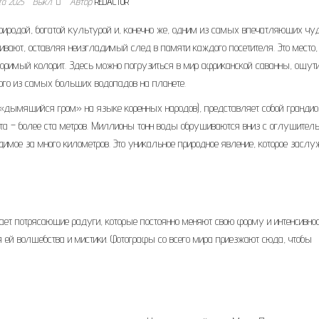
та 2025
Выкл.
Автор
REDACTOR
 природой, богатой культурой и, конечно же, одним из самых впечатляющих чу
ивают, оставляя неизгладимый след в памяти каждого посетителя. Это место,
вторимый колорит. Здесь можно погрузиться в мир африканской саванны, ощут
ого из самых больших водопадов на планете.
(«дымящийся гром» на языке коренных народов), представляет собой грандио
ота – более ста метров. Миллионы тонн воды обрушиваются вниз с оглушите
имое за много километров. Это уникальное природное явление, которое заслу
ет потрясающие радуги, которые постоянно меняют свою форму и интенсивност
 ей волшебства и мистики. Фотографы со всего мира приезжают сюда, чтобы