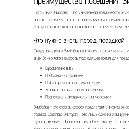
Преимущества посещения З
Посещение Зимбабве – это уникальная возможность окун
впечатляющих чудес света, познакомиться с дикими жив
Это путешествие, которое оставит незабываемые впечатле
Что нужно знать перед поездкой
Перед поездкой в Зимбабве необходимо ознакомиться с м
визе. Важно также выбрать подходящее время для поезд
Оформление визы
Необходимые прививки
Выбор времени года для поездки
Знание основных правил поведения
Подготовка к экстремальным условиям
Зимбабве – это страна, которая предлагает уникальное с
отдыха. Водопад Виктория – это лишь одна из жемчужин
путешественника. Посещение Зимбабве – это путешествие
только увидеть великолепные пейзажи, но и прикоснутьс