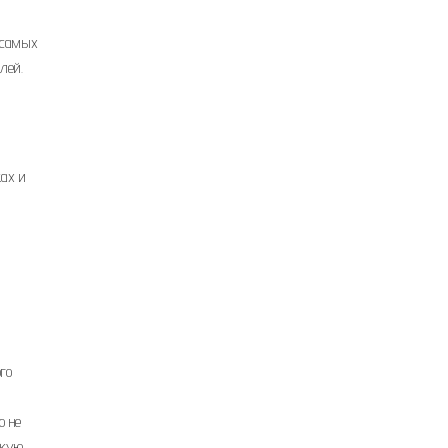
 самых
лей.
ках и
го
о не
скую