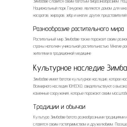
Зимбабве славится своим богатым биоразнообразием. На
Национальный парк Гонуреже, являются домом для множе
носорогов, жирафов, зебр и многих других представителе
Разнообразие растительного мира
Растительный мир Зимбабве также поражает своим разн
страны наполнен уникальной растительностью. Многие р
жителями в традиционной медицине.
Культурное наследие Зимб
Зимбабве имеет богатое культурное наследие, которое на
Всемирного наследия ЮНЕСКО, свидетельствуют о высоком
каменные сооружения, которые поражают своим масштаб
Традиции и обычаи
Культура Зимбабве богата разнообразными традициями и
славятся своим гостеприимством и дружелюбием. Посеще