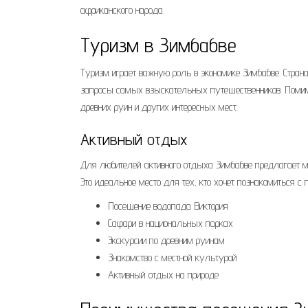
африканского народа.
Туризм в Зимбабве
Туризм играет важную роль в экономике Зимбабве. Стран
запросы самых взыскательных путешественников. Помимо
древних руин и других интересных мест.
Активный отдых
Для любителей активного отдыха Зимбабве предлагает мн
Это идеальное место для тех, кто хочет познакомиться с 
Посещение водопада Виктория
Сафари в национальных парках
Экскурсии по древним руинам
Знакомство с местной культурой
Активный отдых на природе