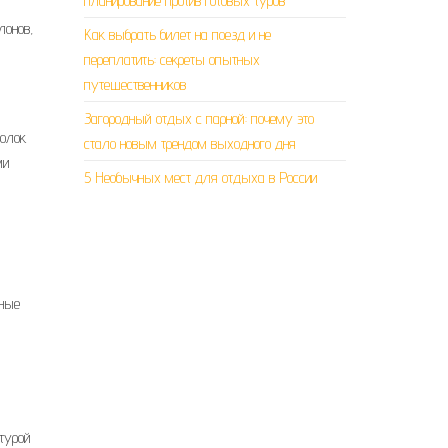
планирование против готовых туров
лонов,
Как выбрать билет на поезд и не
переплатить: секреты опытных
путешественников
Загородный отдых с парной: почему это
голок
стало новым трендом выходного дня
ми
5 Необычных мест для отдыха в России
ьные
турой